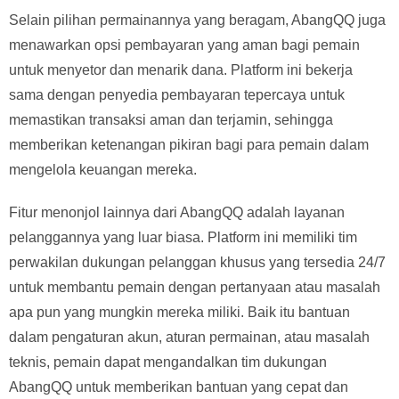
Selain pilihan permainannya yang beragam, AbangQQ juga
menawarkan opsi pembayaran yang aman bagi pemain
untuk menyetor dan menarik dana. Platform ini bekerja
sama dengan penyedia pembayaran tepercaya untuk
memastikan transaksi aman dan terjamin, sehingga
memberikan ketenangan pikiran bagi para pemain dalam
mengelola keuangan mereka.
Fitur menonjol lainnya dari AbangQQ adalah layanan
pelanggannya yang luar biasa. Platform ini memiliki tim
perwakilan dukungan pelanggan khusus yang tersedia 24/7
untuk membantu pemain dengan pertanyaan atau masalah
apa pun yang mungkin mereka miliki. Baik itu bantuan
dalam pengaturan akun, aturan permainan, atau masalah
teknis, pemain dapat mengandalkan tim dukungan
AbangQQ untuk memberikan bantuan yang cepat dan