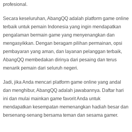
profesional.
Secara keseluruhan, AbangQQ adalah platform game online
terbaik untuk pemain Indonesia yang ingin mendapatkan
pengalaman bermain game yang menyenangkan dan
mengasyikkan. Dengan beragam pilihan permainan, opsi
pembayaran yang aman, dan layanan pelanggan terbaik,
AbangQQ membedakan dirinya dari pesaing dan terus
menarik pemain dari seluruh negeri.
Jadi, jika Anda mencari platform game online yang andal
dan menghibur, AbangQQ adalah jawabannya. Daftar hari
ini dan mulai mainkan game favorit Anda untuk
mendapatkan kesempatan memenangkan hadiah besar dan
bersenang-senang bersama teman dan sesama gamer.