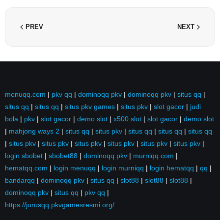
PREV
NEXT
menuqq.com
|
pkv qq
|
dominoqq pkv
|
dominoqq pkv
|
situs qq
|
situs qq
|
situs qq
|
situs pkv games
|
situs pkv
|
slot gacor
|
judi
bola
|
pkv
|
slot gacor
|
demo slot
|
x500 slot
|
slot gacor
|
demo slot
|
mahjong ways 2
|
situs qq
|
situs pkv
|
situs qq
|
situs qq
|
situs qq
|
situs pkv
|
situs pkv
|
situs pkv
|
situs pkv
|
situs pkv
|
situs pkv
|
login sbobet
|
sbobet88
|
dominoqq pkv
|
murniqq.com
|
hematqq.com
|
login menuqq
|
login murniqq
|
login hematqq
|
qq
|
bandarqq
|
dominoqq pkv
|
situs qq
|
slot88
|
slot88
|
slot88
|
dominoqq pkv
|
situs qq
|
pkv qq
|
https://jurusqq.pkvgamesresmi.org/