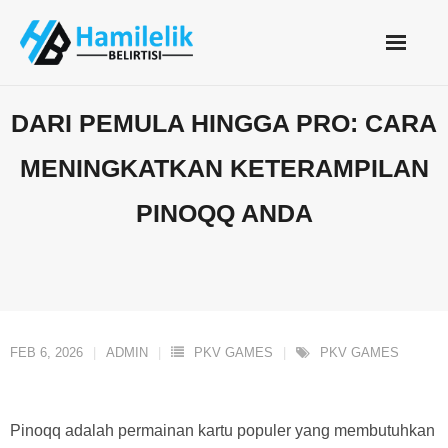
Skip
to
content
DARI PEMULA HINGGA PRO: CARA
MENINGKATKAN KETERAMPILAN
PINOQQ ANDA
FEB 6, 2026
ADMIN
PKV GAMES
PKV GAMES
Pinoqq adalah permainan kartu populer yang membutuhkan