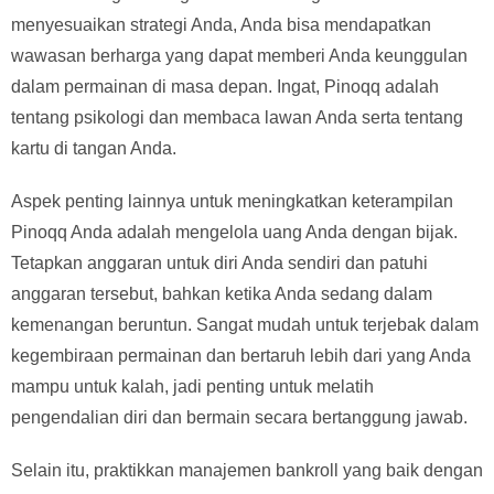
menyesuaikan strategi Anda, Anda bisa mendapatkan
wawasan berharga yang dapat memberi Anda keunggulan
dalam permainan di masa depan. Ingat, Pinoqq adalah
tentang psikologi dan membaca lawan Anda serta tentang
kartu di tangan Anda.
Aspek penting lainnya untuk meningkatkan keterampilan
Pinoqq Anda adalah mengelola uang Anda dengan bijak.
Tetapkan anggaran untuk diri Anda sendiri dan patuhi
anggaran tersebut, bahkan ketika Anda sedang dalam
kemenangan beruntun. Sangat mudah untuk terjebak dalam
kegembiraan permainan dan bertaruh lebih dari yang Anda
mampu untuk kalah, jadi penting untuk melatih
pengendalian diri dan bermain secara bertanggung jawab.
Selain itu, praktikkan manajemen bankroll yang baik dengan