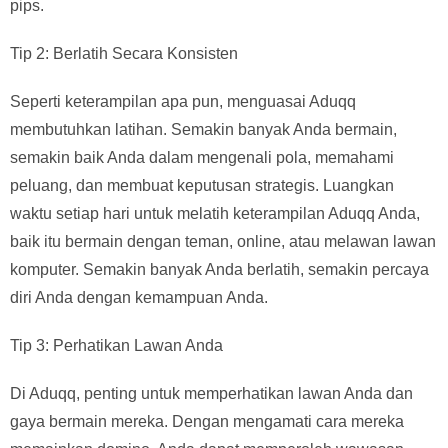
pips.
Tip 2: Berlatih Secara Konsisten
Seperti keterampilan apa pun, menguasai Aduqq
membutuhkan latihan. Semakin banyak Anda bermain,
semakin baik Anda dalam mengenali pola, memahami
peluang, dan membuat keputusan strategis. Luangkan
waktu setiap hari untuk melatih keterampilan Aduqq Anda,
baik itu bermain dengan teman, online, atau melawan lawan
komputer. Semakin banyak Anda berlatih, semakin percaya
diri Anda dengan kemampuan Anda.
Tip 3: Perhatikan Lawan Anda
Di Aduqq, penting untuk memperhatikan lawan Anda dan
gaya bermain mereka. Dengan mengamati cara mereka