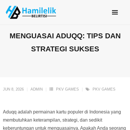
Skip
to
content
MENGUASAI ADUQQ: TIPS DAN
STRATEGI SUKSES
JUN 8, 2026
ADMIN
PKV GAMES
PKV GAMES
Aduqq adalah permainan kartu populer di Indonesia yang
membutuhkan keterampilan, strategi, dan sedikit
keberuntungan untuk menguasainya. Apakah Anda seorang