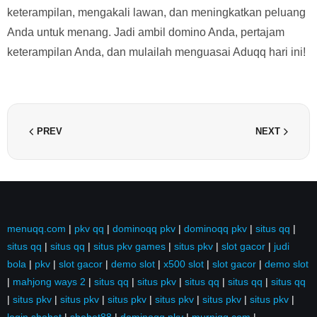
keterampilan, mengakali lawan, dan meningkatkan peluang
Anda untuk menang. Jadi ambil domino Anda, pertajam
keterampilan Anda, dan mulailah menguasai Aduqq hari ini!
PREV
NEXT
menuqq.com
|
pkv qq
|
dominoqq pkv
|
dominoqq pkv
|
situs qq
|
situs qq
|
situs qq
|
situs pkv games
|
situs pkv
|
slot gacor
|
judi
bola
|
pkv
|
slot gacor
|
demo slot
|
x500 slot
|
slot gacor
|
demo slot
|
mahjong ways 2
|
situs qq
|
situs pkv
|
situs qq
|
situs qq
|
situs qq
|
situs pkv
|
situs pkv
|
situs pkv
|
situs pkv
|
situs pkv
|
situs pkv
|