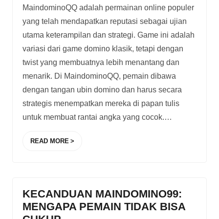
MaindominoQQ adalah permainan online populer
yang telah mendapatkan reputasi sebagai ujian
utama keterampilan dan strategi. Game ini adalah
variasi dari game domino klasik, tetapi dengan
twist yang membuatnya lebih menantang dan
menarik. Di MaindominoQQ, pemain dibawa
dengan tangan ubin domino dan harus secara
strategis menempatkan mereka di papan tulis
untuk membuat rantai angka yang cocok.
…
READ MORE
KECANDUAN MAINDOMINO99:
MENGAPA PEMAIN TIDAK BISA