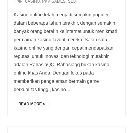
CASINO
,
PKV GAMES
,
SLOT
Kasino online telah menjadi semakin populer
dalam beberapa tahun terakhir, dengan semakin
banyak orang beralih ke internet untuk menikmati
permainan kasino favorit mereka. Salah satu
kasino online yang dengan cepat mendapatkan
reputasi untuk inovasi dan teknologi mutakhir
adalah RahasiaQQ. Rahasiaqq bukan kasino
online khas Anda. Dengan fokus pada
memberikan pengalaman bermain game
berkualitas tinggi, kasino
…
READ MORE