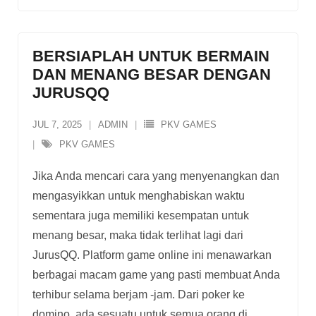
BERSIAPLAH UNTUK BERMAIN
DAN MENANG BESAR DENGAN
JURUSQQ
JUL 7, 2025
ADMIN
PKV GAMES
PKV GAMES
Jika Anda mencari cara yang menyenangkan dan
mengasyikkan untuk menghabiskan waktu
sementara juga memiliki kesempatan untuk
menang besar, maka tidak terlihat lagi dari
JurusQQ. Platform game online ini menawarkan
berbagai macam game yang pasti membuat Anda
terhibur selama berjam -jam. Dari poker ke
domino, ada sesuatu untuk semua orang di