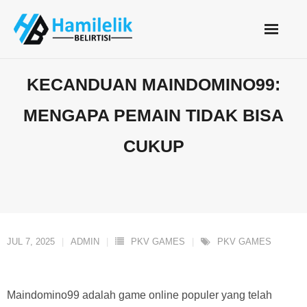
Skip
to
content
KECANDUAN MAINDOMINO99:
MENGAPA PEMAIN TIDAK BISA
CUKUP
JUL 7, 2025
ADMIN
PKV GAMES
PKV GAMES
Maindomino99 adalah game online populer yang telah