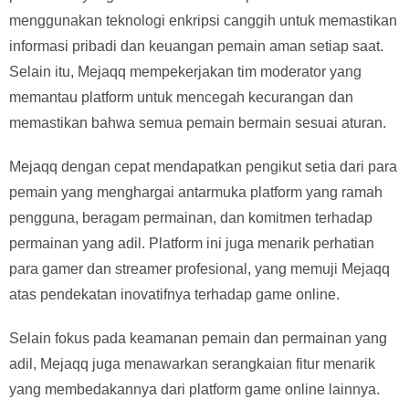
menggunakan teknologi enkripsi canggih untuk memastikan
informasi pribadi dan keuangan pemain aman setiap saat.
Selain itu, Mejaqq mempekerjakan tim moderator yang
memantau platform untuk mencegah kecurangan dan
memastikan bahwa semua pemain bermain sesuai aturan.
Mejaqq dengan cepat mendapatkan pengikut setia dari para
pemain yang menghargai antarmuka platform yang ramah
pengguna, beragam permainan, dan komitmen terhadap
permainan yang adil. Platform ini juga menarik perhatian
para gamer dan streamer profesional, yang memuji Mejaqq
atas pendekatan inovatifnya terhadap game online.
Selain fokus pada keamanan pemain dan permainan yang
adil, Mejaqq juga menawarkan serangkaian fitur menarik
yang membedakannya dari platform game online lainnya.