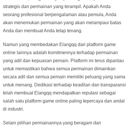
strategis dan permainan yang terampil. Apakah Anda
seorang profesional berpengalaman atau pemula, Anda
akan menemukan permainan yang akan melampaui batas
Anda dan membuat Anda tetap tenang.
Namun yang membedakan Elangqq dari platform game
online lainnya adalah komitmennya terhadap permainan
yang adil dan kepuasan pemain. Platform ini terus dipantau
untuk memastikan bahwa semua permainan dimainkan
secara adil dan semua pemain memiliki peluang yang sama
untuk menang. Dedikasi terhadap keadilan dan transparansi
telah membuat Elangqq mendapatkan reputasi sebagai
salah satu platform game online paling tepercaya dan andal
di industri.
Selain pilihan permainannya yang beragam dan