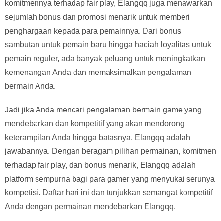
komitmennya terhadap fair play, Elangqq juga menawarkan
sejumlah bonus dan promosi menarik untuk memberi
penghargaan kepada para pemainnya. Dari bonus
sambutan untuk pemain baru hingga hadiah loyalitas untuk
pemain reguler, ada banyak peluang untuk meningkatkan
kemenangan Anda dan memaksimalkan pengalaman
bermain Anda.
Jadi jika Anda mencari pengalaman bermain game yang
mendebarkan dan kompetitif yang akan mendorong
keterampilan Anda hingga batasnya, Elangqq adalah
jawabannya. Dengan beragam pilihan permainan, komitmen
terhadap fair play, dan bonus menarik, Elangqq adalah
platform sempurna bagi para gamer yang menyukai serunya
kompetisi. Daftar hari ini dan tunjukkan semangat kompetitif
Anda dengan permainan mendebarkan Elangqq.