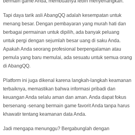
bermain game Anda, membuatnya lebih menyenangkan.
Tapi daya tarik asli AbangQQ adalah kesempatan untuk
menang besar. Dengan pembayaran yang murah hati dan
berbagai permainan untuk dipilih, ada banyak peluang
untuk pergi dengan sejumlah besar uang di saku Anda.
Apakah Anda seorang profesional berpengalaman atau
pemula yang baru memulai, ada sesuatu untuk semua orang
di AbangQQ.
Platform ini juga dikenal karena langkah-langkah keamanan
terbaiknya, memastikan bahwa informasi pribadi dan
keuangan Anda selalu aman dan aman. Anda dapat fokus
bersenang -senang bermain game favorit Anda tanpa harus
khawatir tentang keamanan data Anda.
Jadi mengapa menunggu? Bergabunglah dengan