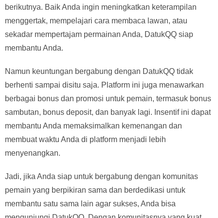
berikutnya. Baik Anda ingin meningkatkan keterampilan
menggertak, mempelajari cara membaca lawan, atau
sekadar mempertajam permainan Anda, DatukQQ siap
membantu Anda.
Namun keuntungan bergabung dengan DatukQQ tidak
berhenti sampai disitu saja. Platform ini juga menawarkan
berbagai bonus dan promosi untuk pemain, termasuk bonus
sambutan, bonus deposit, dan banyak lagi. Insentif ini dapat
membantu Anda memaksimalkan kemenangan dan
membuat waktu Anda di platform menjadi lebih
menyenangkan.
Jadi, jika Anda siap untuk bergabung dengan komunitas
pemain yang berpikiran sama dan berdedikasi untuk
membantu satu sama lain agar sukses, Anda bisa
mengunjungi DatukQQ. Dengan komunitasnya yang kuat,