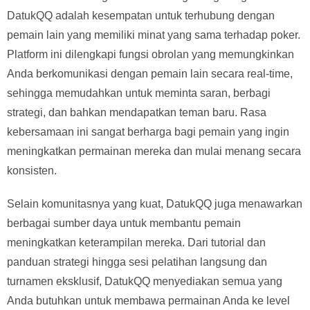
DatukQQ adalah kesempatan untuk terhubung dengan
pemain lain yang memiliki minat yang sama terhadap poker.
Platform ini dilengkapi fungsi obrolan yang memungkinkan
Anda berkomunikasi dengan pemain lain secara real-time,
sehingga memudahkan untuk meminta saran, berbagi
strategi, dan bahkan mendapatkan teman baru. Rasa
kebersamaan ini sangat berharga bagi pemain yang ingin
meningkatkan permainan mereka dan mulai menang secara
konsisten.
Selain komunitasnya yang kuat, DatukQQ juga menawarkan
berbagai sumber daya untuk membantu pemain
meningkatkan keterampilan mereka. Dari tutorial dan
panduan strategi hingga sesi pelatihan langsung dan
turnamen eksklusif, DatukQQ menyediakan semua yang
Anda butuhkan untuk membawa permainan Anda ke level