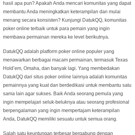
hasil apa pun? Apakah Anda mencari komunitas yang dapat
membantu Anda meningkatkan keterampilan dan mulai
menang secara konsisten? Kunjungi DatukQQ, komunitas
poker online terbaik untuk para pemain yang ingin
membawa permainan mereka ke level berikutnya.
DatukQQ adalah platform poker online populer yang
menawarkan berbagai macam permainan, termasuk Texas
Hold’em, Omaha, dan banyak lagi. Yang membedakan
DatukQQ dari situs poker online lainnya adalah komunitas
pemainnya yang kuat dan berdedikasi untuk membantu satu
sama lain agar sukses. Baik Anda seorang pemula yang
ingin mempelajari seluk-beluknya atau seorang profesional
berpengalaman yang ingin mempertajam keterampilan
Anda, DatukQQ memiliki sesuatu untuk semua orang.
Salah satu keuntungan terbesar bergabung dengan