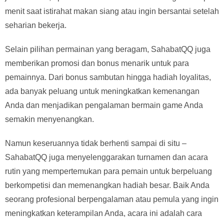
menit saat istirahat makan siang atau ingin bersantai setelah
seharian bekerja.
Selain pilihan permainan yang beragam, SahabatQQ juga
memberikan promosi dan bonus menarik untuk para
pemainnya. Dari bonus sambutan hingga hadiah loyalitas,
ada banyak peluang untuk meningkatkan kemenangan
Anda dan menjadikan pengalaman bermain game Anda
semakin menyenangkan.
Namun keseruannya tidak berhenti sampai di situ –
SahabatQQ juga menyelenggarakan turnamen dan acara
rutin yang mempertemukan para pemain untuk berpeluang
berkompetisi dan memenangkan hadiah besar. Baik Anda
seorang profesional berpengalaman atau pemula yang ingin
meningkatkan keterampilan Anda, acara ini adalah cara