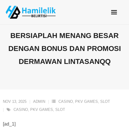
Skip
to
content
BERSIAPLAH MENANG BESAR
DENGAN BONUS DAN PROMOSI
DERMAWAN LINTASANQQ
NOV 13, 2025
ADMIN
CASINO
,
PKV GAMES
,
SLOT
CASINO
,
PKV GAMES
,
SLOT
[ad_1]