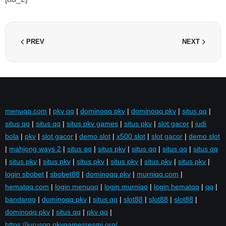
PREV
NEXT
menuqq.com
|
pkv qq
|
dominoqq pkv
|
dominoqq pkv
|
situs qq
|
situs qq
|
situs qq
|
situs pkv games
|
situs pkv
|
slot gacor
|
judi
bola
|
pkv
|
slot gacor
|
demo slot
|
x500 slot
|
slot gacor
|
demo slot
|
mahjong ways 2
|
situs qq
|
situs pkv
|
situs qq
|
situs qq
|
situs qq
|
situs pkv
|
situs pkv
|
situs pkv
|
situs pkv
|
situs pkv
|
situs pkv
|
login sbobet
|
sbobet88
|
dominoqq pkv
|
murniqq.com
|
hematqq.com
|
login menuqq
|
login murniqq
|
login hematqq
|
qq
|
bandarqq
|
dominoqq pkv
|
situs qq
|
slot88
|
slot88
|
slot88
|
dominoqq pkv
|
situs qq
|
pkv qq
|
https://jurusqq.pkvgamesresmi.org/