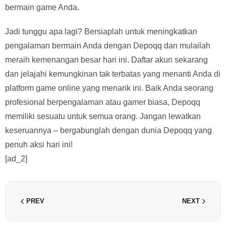
bermain game Anda.
Jadi tunggu apa lagi? Bersiaplah untuk meningkatkan
pengalaman bermain Anda dengan Depoqq dan mulailah
meraih kemenangan besar hari ini. Daftar akun sekarang
dan jelajahi kemungkinan tak terbatas yang menanti Anda di
platform game online yang menarik ini. Baik Anda seorang
profesional berpengalaman atau gamer biasa, Depoqq
memiliki sesuatu untuk semua orang. Jangan lewatkan
keseruannya – bergabunglah dengan dunia Depoqq yang
penuh aksi hari ini!
[ad_2]
PREV
NEXT