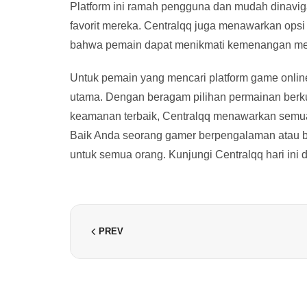
Platform ini ramah pengguna dan mudah dina
favorit mereka. Centralqq juga menawarkan op
bahwa pemain dapat menikmati kemenangan mer
Untuk pemain yang mencari platform game online
utama. Dengan beragam pilihan permainan berkua
keamanan terbaik, Centralqq menawarkan semua 
Baik Anda seorang gamer berpengalaman atau ba
untuk semua orang. Kunjungi Centralqq hari ini
PREV