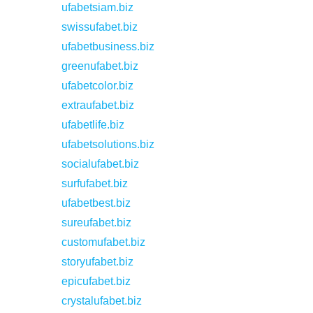
ufabetsiam.biz
swissufabet.biz
ufabetbusiness.biz
greenufabet.biz
ufabetcolor.biz
extraufabet.biz
ufabetlife.biz
ufabetsolutions.biz
socialufabet.biz
surfufabet.biz
ufabetbest.biz
sureufabet.biz
customufabet.biz
storyufabet.biz
epicufabet.biz
crystalufabet.biz