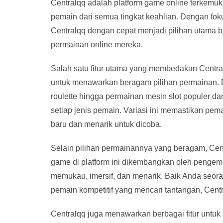
Centralqq adalah platform game online terkemu
pemain dari semua tingkat keahlian. Dengan f
Centralqq dengan cepat menjadi pilihan utama ba
permainan online mereka.
Salah satu fitur utama yang membedakan Centra
untuk menawarkan beragam pilihan permainan. Da
roulette hingga permainan mesin slot populer dan
setiap jenis pemain. Variasi ini memastikan pem
baru dan menarik untuk dicoba.
Selain pilihan permainannya yang beragam, Ce
game di platform ini dikembangkan oleh pengem
memukau, imersif, dan menarik. Baik Anda seora
pemain kompetitif yang mencari tantangan, Cen
Centralqq juga menawarkan berbagai fitur unt