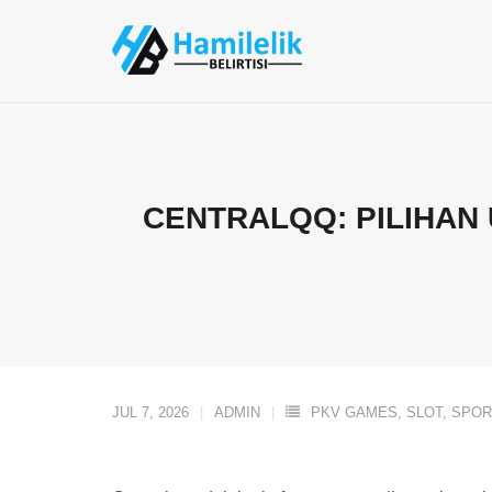
Skip
to
content
CENTRALQQ: PILIHAN
JUL 7, 2026
ADMIN
PKV GAMES
,
SLOT
,
SPOR