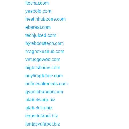
itechar.com
yesbold.com
healthhubzone.com
ebaraat.com
techjuiced.com
byteboosttech.com
magnexushub.com
virtuogoweb.com
biglotshours.com
buyliraglutide.com
onlinesafemeds.com
gyanibhandar.com
ufabetwarp.biz
ufabetclip.biz
expertufabet.biz
fantasyufabet.biz