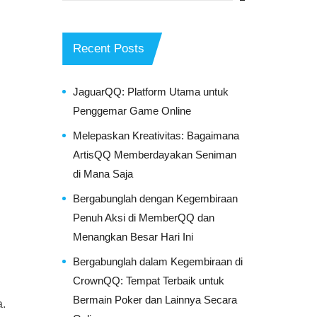
Recent Posts
JaguarQQ: Platform Utama untuk
Penggemar Game Online
Melepaskan Kreativitas: Bagaimana
ArtisQQ Memberdayakan Seniman
di Mana Saja
Bergabunglah dengan Kegembiraan
Penuh Aksi di MemberQQ dan
Menangkan Besar Hari Ini
Bergabunglah dalam Kegembiraan di
CrownQQ: Tempat Terbaik untuk
Bermain Poker dan Lainnya Secara
a.