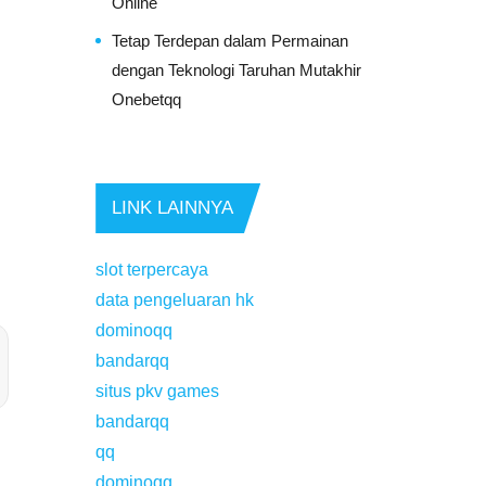
Online
Tetap Terdepan dalam Permainan
dengan Teknologi Taruhan Mutakhir
Onebetqq
LINK LAINNYA
slot terpercaya
data pengeluaran hk
dominoqq
bandarqq
situs pkv games
bandarqq
qq
dominoqq