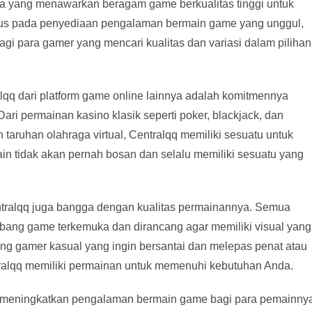
ka yang menawarkan beragam game berkualitas tinggi untuk
okus pada penyediaan pengalaman bermain game yang unggul,
gi para gamer yang mencari kualitas dan variasi dalam pilihan
lqq dari platform game online lainnya adalah komitmennya
ri permainan kasino klasik seperti poker, blackjack, dan
 taruhan olahraga virtual, Centralqq memiliki sesuatu untuk
ain tidak akan pernah bosan dan selalu memiliki sesuatu yang
ntralqq juga bangga dengan kualitas permainannya. Semua
bang game terkemuka dan dirancang agar memiliki visual yang
ng gamer kasual yang ingin bersantai dan melepas penat atau
tralqq memiliki permainan untuk memenuhi kebutuhan Anda.
uk meningkatkan pengalaman bermain game bagi para pemainny