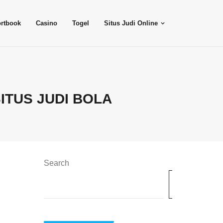
rtbook
Casino
Togel
Situs Judi Online
ITUS JUDI BOLA
Search
SEARCH