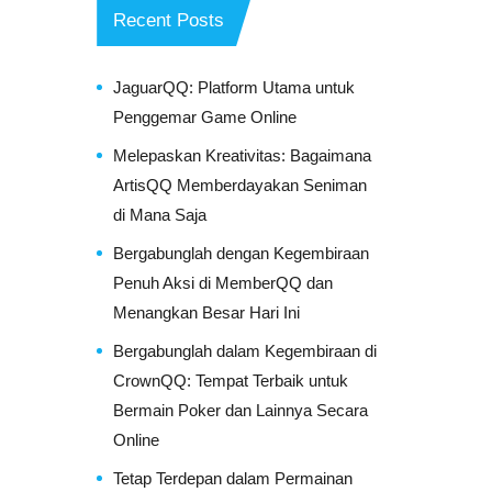
Recent Posts
JaguarQQ: Platform Utama untuk
Penggemar Game Online
Melepaskan Kreativitas: Bagaimana
ArtisQQ Memberdayakan Seniman
di Mana Saja
Bergabunglah dengan Kegembiraan
Penuh Aksi di MemberQQ dan
Menangkan Besar Hari Ini
Bergabunglah dalam Kegembiraan di
CrownQQ: Tempat Terbaik untuk
Bermain Poker dan Lainnya Secara
Online
Tetap Terdepan dalam Permainan