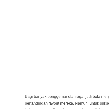
Bagi banyak penggemar olahraga, judi bola menj
pertandingan favorit mereka. Namun, untuk sukse