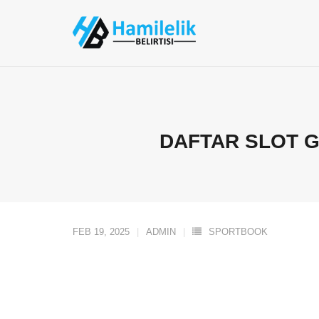
Skip
to
content
DAFTAR SLOT G
FEB 19, 2025
ADMIN
SPORTBOOK