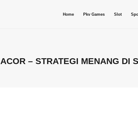
Home
Pkv Games
Slot
Spo
ACOR – STRATEGI MENANG DI S