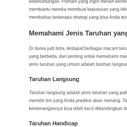
keberuntungan. Pemain yang ingin meraih keme
membantu mereka membuat keputusan yang lebih
membahas beberapa strategi yang bisa Anda terap
Memahami Jenis Taruhan yang
Di dunia judi bola, terdapat berbagai macam taruh
yang berbeda, dan penting untuk memahami ma
jenis taruhan yang umum adalah taruhan langsun
Taruhan Langsung
Taruhan langsung adalah jenis taruhan yang pal
memilih tim yang Anda prediksi akan menang. T
kemenangannya bisa lebih kecil dibandingkan d
Taruhan Handicap