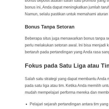
Bonus deposit adalah salah satu promosi yang s
bonus ini, Anda dapat meningkatkan jumlah ta
Namun, selalu pastikan untuk memahami aturan t
Bonus Tanpa Setoran
Beberapa situs juga menawarkan bonus tanpa s
perlu melakukan setoran awal. Ini bisa menjadi
bertaruh pada pertandingan yang Anda rasa sang
Fokus pada Satu Liga atau Ti
Salah satu strategi yang dapat membantu Anda 
pada satu liga atau tim. Ketika Anda memilih untu
mudah mempelajari performa mereka dan membuat
Pelajari sejarah pertandingan antara tim yang