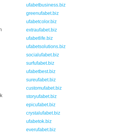
ufabetbusiness.biz
greenufabet.biz
ufabetcolor.biz
h
extraufabet.biz
ufabetlife.biz
ufabetsolutions.biz
socialufabet.biz
surfufabet.biz
ufabetbest.biz
sureufabet.biz
customufabet.biz
ak
storyufabet.biz
epicufabet.biz
crystalufabet.biz
ufabetok.biz
everufabet.biz