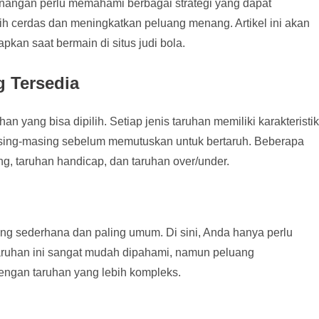
nangan perlu memahami berbagai strategi yang dapat
 cerdas dan meningkatkan peluang menang. Artikel ini akan
kan saat bermain di situs judi bola.
 Tersedia
an yang bisa dipilih. Setiap jenis taruhan memiliki karakteristik
sing-masing sebelum memutuskan untuk bertaruh. Beberapa
g, taruhan handicap, dan taruhan over/under.
ing sederhana dan paling umum. Di sini, Anda hanya perlu
aruhan ini sangat mudah dipahami, namun peluang
engan taruhan yang lebih kompleks.