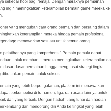
anya sekedar hobi bagi remaja. Dengan maraknya permainan
yang ingin meningkatkan keterampilan bermain game mereka ke
n.
sioner yang mengubah cara orang bermain dan bersaing dalam
ningkatkan keterampilan mereka hingga pemain profesional
Legendaqq menawarkan sesuatu untuk semua orang.
am pelatihannya yang komprehensif. Pemain pemula dapat
panduan untuk membantu mereka meningkatkan keterampilan d
ri dasar-dasar permainan hingga menguasai strategi tingkat
 dibutuhkan pemain untuk sukses.
pemain yang lebih berpengalaman, platform ini menawarkan
apat berkompetisi di turnamen, liga, dan acara lainnya untuk
ik dari yang terbaik. Dengan hadiah uang tunai dan hadiah
 berkembang dan mendorong diri Anda ke tingkat yang lebih