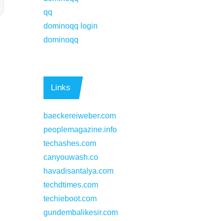
qq
dominoqq login
dominoqq
Links
baeckereiweber.com
peoplemagazine.info
techashes.com
canyouwash.co
havadisantalya.com
techdtimes.com
techieboot.com
gundembalikesir.com