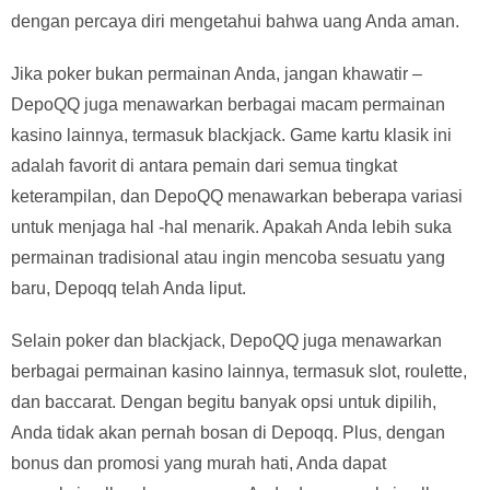
dengan percaya diri mengetahui bahwa uang Anda aman.
Jika poker bukan permainan Anda, jangan khawatir –
DepoQQ juga menawarkan berbagai macam permainan
kasino lainnya, termasuk blackjack. Game kartu klasik ini
adalah favorit di antara pemain dari semua tingkat
keterampilan, dan DepoQQ menawarkan beberapa variasi
untuk menjaga hal -hal menarik. Apakah Anda lebih suka
permainan tradisional atau ingin mencoba sesuatu yang
baru, Depoqq telah Anda liput.
Selain poker dan blackjack, DepoQQ juga menawarkan
berbagai permainan kasino lainnya, termasuk slot, roulette,
dan baccarat. Dengan begitu banyak opsi untuk dipilih,
Anda tidak akan pernah bosan di Depoqq. Plus, dengan
bonus dan promosi yang murah hati, Anda dapat