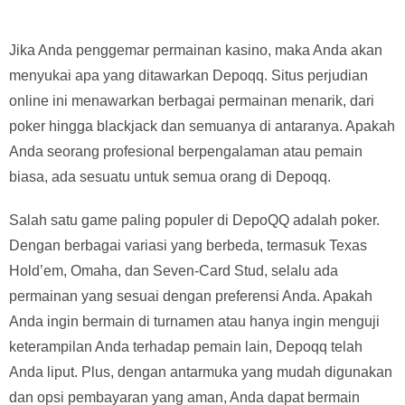
Jika Anda penggemar permainan kasino, maka Anda akan
menyukai apa yang ditawarkan Depoqq. Situs perjudian
online ini menawarkan berbagai permainan menarik, dari
poker hingga blackjack dan semuanya di antaranya. Apakah
Anda seorang profesional berpengalaman atau pemain
biasa, ada sesuatu untuk semua orang di Depoqq.
Salah satu game paling populer di DepoQQ adalah poker.
Dengan berbagai variasi yang berbeda, termasuk Texas
Hold’em, Omaha, dan Seven-Card Stud, selalu ada
permainan yang sesuai dengan preferensi Anda. Apakah
Anda ingin bermain di turnamen atau hanya ingin menguji
keterampilan Anda terhadap pemain lain, Depoqq telah
Anda liput. Plus, dengan antarmuka yang mudah digunakan
dan opsi pembayaran yang aman, Anda dapat bermain