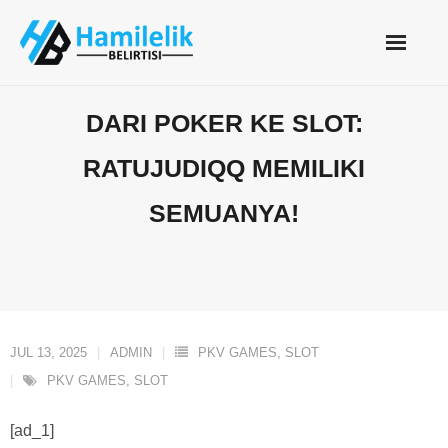
Skip
to
content
DARI POKER KE SLOT:
RATUJUDIQQ MEMILIKI
SEMUANYA!
JUL 13, 2025
ADMIN
PKV GAMES
,
SLOT
PKV GAMES
,
SLOT
[ad_1]