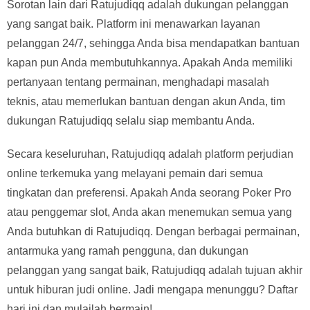
Sorotan lain dari Ratujudiqq adalah dukungan pelanggan
yang sangat baik. Platform ini menawarkan layanan
pelanggan 24/7, sehingga Anda bisa mendapatkan bantuan
kapan pun Anda membutuhkannya. Apakah Anda memiliki
pertanyaan tentang permainan, menghadapi masalah
teknis, atau memerlukan bantuan dengan akun Anda, tim
dukungan Ratujudiqq selalu siap membantu Anda.
Secara keseluruhan, Ratujudiqq adalah platform perjudian
online terkemuka yang melayani pemain dari semua
tingkatan dan preferensi. Apakah Anda seorang Poker Pro
atau penggemar slot, Anda akan menemukan semua yang
Anda butuhkan di Ratujudiqq. Dengan berbagai permainan,
antarmuka yang ramah pengguna, dan dukungan
pelanggan yang sangat baik, Ratujudiqq adalah tujuan akhir
untuk hiburan judi online. Jadi mengapa menunggu? Daftar
hari ini dan mulailah bermain!