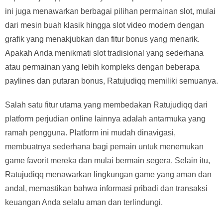
ini juga menawarkan berbagai pilihan permainan slot, mulai
dari mesin buah klasik hingga slot video modern dengan
grafik yang menakjubkan dan fitur bonus yang menarik.
Apakah Anda menikmati slot tradisional yang sederhana
atau permainan yang lebih kompleks dengan beberapa
paylines dan putaran bonus, Ratujudiqq memiliki semuanya.
Salah satu fitur utama yang membedakan Ratujudiqq dari
platform perjudian online lainnya adalah antarmuka yang
ramah pengguna. Platform ini mudah dinavigasi,
membuatnya sederhana bagi pemain untuk menemukan
game favorit mereka dan mulai bermain segera. Selain itu,
Ratujudiqq menawarkan lingkungan game yang aman dan
andal, memastikan bahwa informasi pribadi dan transaksi
keuangan Anda selalu aman dan terlindungi.