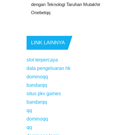
dengan Teknologi Taruhan Mutakhir
Onebetqq
LINK LAINNYA
slot terpercaya
data pengeluaran hk
dominoqq
bandarqq
situs pkv games
i
bandarqq
qq
dominoqq
qq