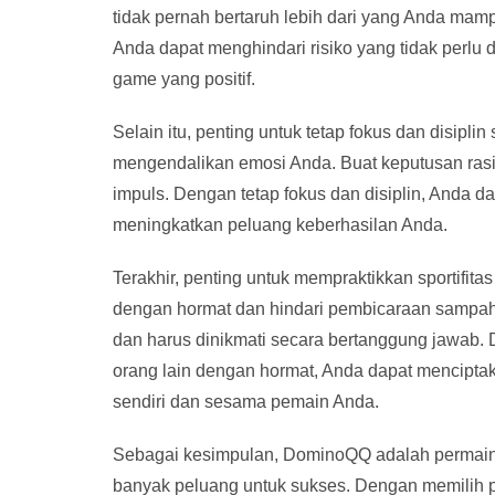
tidak pernah bertaruh lebih dari yang Anda mam
Anda dapat menghindari risiko yang tidak perl
game yang positif.
Selain itu, penting untuk tetap fokus dan disip
mengendalikan emosi Anda. Buat keputusan rasion
impuls. Dengan tetap fokus dan disiplin, Anda 
meningkatkan peluang keberhasilan Anda.
Terakhir, penting untuk mempraktikkan sportifi
dengan hormat dan hindari pembicaraan sampah 
dan harus dinikmati secara bertanggung jawab
orang lain dengan hormat, Anda dapat mencipt
sendiri dan sesama pemain Anda.
Sebagai kesimpulan, DominoQQ adalah permai
banyak peluang untuk sukses. Dengan memilih p