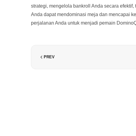
strategi, mengelola bankroll Anda secara efektif, 
Anda dapat mendominasi meja dan mencapai kesuk
perjalanan Anda untuk menjadi pemain DominoQQ
PREV