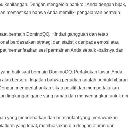
pu kehilangan. Dengan mengelola bankroll Anda dengan bijak,
u dan memastikan bahwa Anda memiliki pengalaman bermain
lin saat bermain DominoQQ. Hindari gangguan dan tetap
al berdasarkan strategi dan statistik daripada emosi atau
dapat memanfaatkan sesi permainan Anda sebaik -baiknya dan
tas yang baik saat bermain DominoQQ. Perlakukan lawan Anda
atau berseru. Ingatlah bahwa perjudian adalah bentuk hiburan
. Dengan mempertahankan sikap positif dan memperlakukan
akan lingkungan game yang ramah dan menyenangkan untuk dir
nan yang mendebarkan dan bermanfaat yang menawarkan
latform yang tepat, membiasakan diri dengan aturan dan