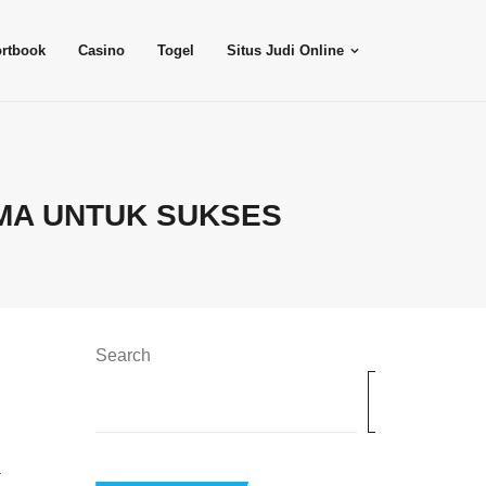
rtbook
Casino
Togel
Situs Judi Online
AMA UNTUK SUKSES
Search
SEARCH
a