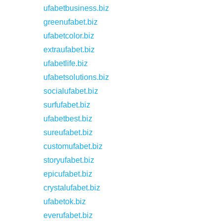
ufabetbusiness.biz
greenufabet.biz
ufabetcolor.biz
extraufabet.biz
ufabetlife.biz
ufabetsolutions.biz
socialufabet.biz
surfufabet.biz
ufabetbest.biz
sureufabet.biz
customufabet.biz
storyufabet.biz
epicufabet.biz
crystalufabet.biz
ufabetok.biz
everufabet.biz