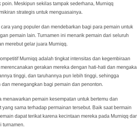
 poin. Meskipun sekilas tampak sederhana, Murniqq
mikiran strategis untuk menguasainya.
i cara yang populer dan mendebarkan bagi para pemain untuk
an pemain lain. Turnamen ini menarik pemain dari seluruh
 merebut gelar juara Murniqq.
ompetitif Murniqq adalah tingkat intensitas dan kegembiraan
us merencanakan gerakan mereka dengan hati-hati dan mengakal
nnya tinggi, dan taruhannya pun lebih tinggi, sehingga
dan menegangkan bagi pemain dan penonton.
uga menawarkan pemain kesempatan untuk bertemu dan
t yang sama terhadap permainan tersebut. Baik saat bermain
main dapat terikat karena kecintaan mereka pada Murniqq da
 turnamen.