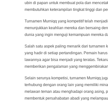
ubin di papan untuk membuat pola dan mencetak
membutuhkan keterampilan tingkat tinggi dan pe
Turnamen Murniqq yang kompetitif telah menjad
menunjukkan keahlian mereka dan bersaing deng
dunia yang ingin menguji kemampuan mereka dan
Salah satu aspek paling menarik dari turnamen k
yang hadir di setiap pertandingan. Pemain har
lawannya agar bisa menjadi yang teratas. Tekana
memberikan pengalaman yang menggembirakan 
Selain serunya kompetisi, turnamen Murniqq j
terhubung dengan orang lain yang memiliki mina
melawan teman atau menghadapi orang asing, pe
membentuk persahabatan abadi yang melampaui