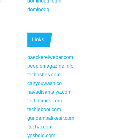
dominoqq login
dominoqq
Links
baeckereiweber.com
peoplemagazine.info
techashes.com
canyouwash.co
havadisantalya.com
techdtimes.com
techieboot.com
gundembalikesir.com
itechar.com
yesbold.com