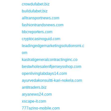
crowdufabet.biz
buildufabet.biz
alltransportnews.com
fashiontrandsnews.com
bbcreporters.com
cryptocasinoguid.com
leadingedgemarketingsolutionsmi.c
om
kastratigeneralcontractinginc.co
bestwholesalenfljerseysshop.com
openlivinglabdays14.com
ayurvedakonsultti-kari-nokela.com
antitraders.biz
aryanews24.com
xscape-it.com
777azino-mobile.com