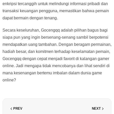
enkripsi tercanggih untuk melindungi informasi pribadi dan
transaksi keuangan pengguna, memastikan bahwa pemain
dapat bermain dengan tenang.
Secara keseluruhan, Gocengqq adalah pilihan bagus bagi
siapa pun yang ingin bersenang-senang sambil berpotensi
mendapatkan uang tambahan. Dengan beragam permainan,
hadiah besar, dan komitmen terhadap keselamatan pemain,
Gocengqq dengan cepat menjadi favorit di kalangan gamer
online. Jadi mengapa tidak mencobanya dan lihat sendiri di
mana kesenangan bertemu imbalan dalam dunia game
online?
PREV
NEXT