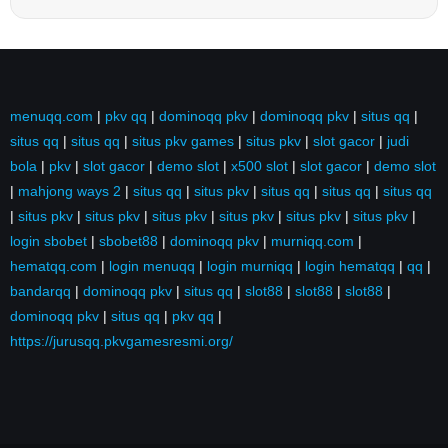
menuqq.com
|
pkv qq
|
dominoqq pkv
|
dominoqq pkv
|
situs qq
|
situs qq
|
situs qq
|
situs pkv games
|
situs pkv
|
slot gacor
|
judi
bola
|
pkv
|
slot gacor
|
demo slot
|
x500 slot
|
slot gacor
|
demo slot
|
mahjong ways 2
|
situs qq
|
situs pkv
|
situs qq
|
situs qq
|
situs qq
|
situs pkv
|
situs pkv
|
situs pkv
|
situs pkv
|
situs pkv
|
situs pkv
|
login sbobet
|
sbobet88
|
dominoqq pkv
|
murniqq.com
|
hematqq.com
|
login menuqq
|
login murniqq
|
login hematqq
|
qq
|
bandarqq
|
dominoqq pkv
|
situs qq
|
slot88
|
slot88
|
slot88
|
dominoqq pkv
|
situs qq
|
pkv qq
|
https://jurusqq.pkvgamesresmi.org/