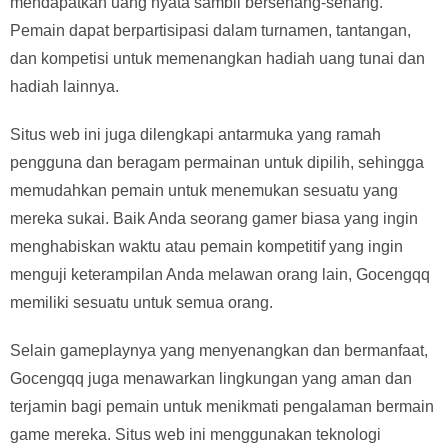
mendapatkan uang nyata sambil bersenang-senang.
Pemain dapat berpartisipasi dalam turnamen, tantangan,
dan kompetisi untuk memenangkan hadiah uang tunai dan
hadiah lainnya.
Situs web ini juga dilengkapi antarmuka yang ramah
pengguna dan beragam permainan untuk dipilih, sehingga
memudahkan pemain untuk menemukan sesuatu yang
mereka sukai. Baik Anda seorang gamer biasa yang ingin
menghabiskan waktu atau pemain kompetitif yang ingin
menguji keterampilan Anda melawan orang lain, Gocengqq
memiliki sesuatu untuk semua orang.
Selain gameplaynya yang menyenangkan dan bermanfaat,
Gocengqq juga menawarkan lingkungan yang aman dan
terjamin bagi pemain untuk menikmati pengalaman bermain
game mereka. Situs web ini menggunakan teknologi