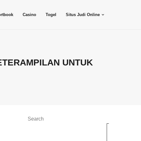
rtbook
Casino
Togel
Situs Judi Online
ETERAMPILAN UNTUK
Search
SEARCH