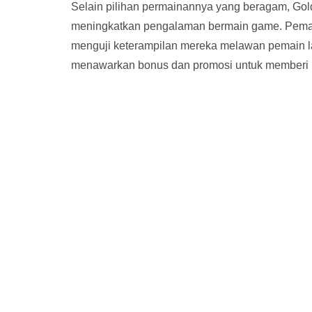
Selain pilihan permainannya yang beragam, Gol
meningkatkan pengalaman bermain game. Pemain
menguji keterampilan mereka melawan pemain la
menawarkan bonus dan promosi untuk memberi 
Dengan antarmuka yang ramah pengguna dan 
menikmati permainan favorit mereka dari keny
yang ingin meningkatkan keterampilan Anda ata
GoldenQQ memiliki sesuatu untuk semua orang.
Jadi jika Anda mencari pengalaman bermain 
dan keterampilan untuk meraih kemenangan besa
mulailah bermain untuk meraih kemenangan!
PREV