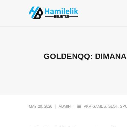
Skip
to
content
GOLDENQQ: DIMANA
MAY 20, 2026
ADMIN
PKV GAMES
,
SLOT
,
SP