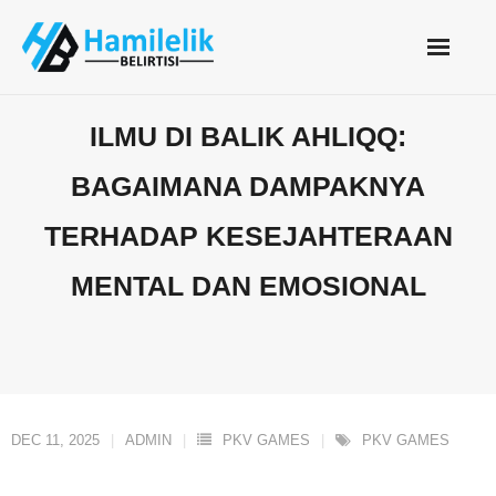
Skip
to
content
ILMU DI BALIK AHLIQQ:
BAGAIMANA DAMPAKNYA
TERHADAP KESEJAHTERAAN
MENTAL DAN EMOSIONAL
DEC 11, 2025
ADMIN
PKV GAMES
PKV GAMES