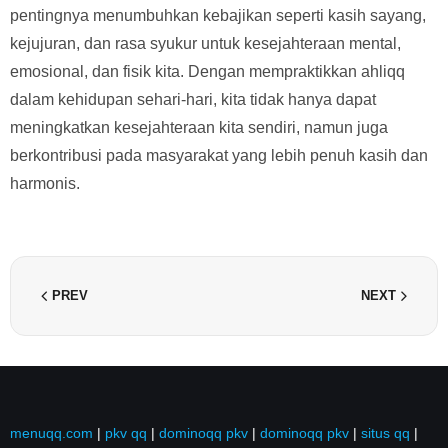
pentingnya menumbuhkan kebajikan seperti kasih sayang,
kejujuran, dan rasa syukur untuk kesejahteraan mental,
emosional, dan fisik kita. Dengan mempraktikkan ahliqq
dalam kehidupan sehari-hari, kita tidak hanya dapat
meningkatkan kesejahteraan kita sendiri, namun juga
berkontribusi pada masyarakat yang lebih penuh kasih dan
harmonis.
PREV
NEXT
menuqq.com
|
pkv qq
|
dominoqq pkv
|
dominoqq pkv
|
situs qq
|