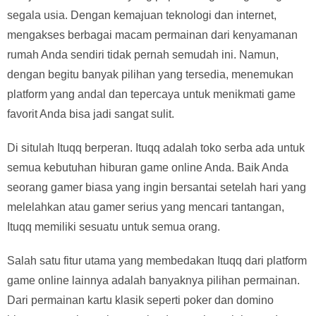
segala usia. Dengan kemajuan teknologi dan internet,
mengakses berbagai macam permainan dari kenyamanan
rumah Anda sendiri tidak pernah semudah ini. Namun,
dengan begitu banyak pilihan yang tersedia, menemukan
platform yang andal dan tepercaya untuk menikmati game
favorit Anda bisa jadi sangat sulit.
Di situlah Ituqq berperan. Ituqq adalah toko serba ada untuk
semua kebutuhan hiburan game online Anda. Baik Anda
seorang gamer biasa yang ingin bersantai setelah hari yang
melelahkan atau gamer serius yang mencari tantangan,
Ituqq memiliki sesuatu untuk semua orang.
Salah satu fitur utama yang membedakan Ituqq dari platform
game online lainnya adalah banyaknya pilihan permainan.
Dari permainan kartu klasik seperti poker dan domino