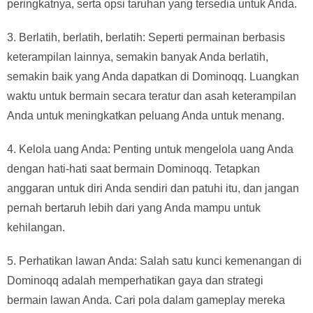
peringkatnya, serta opsi taruhan yang tersedia untuk Anda.
3. Berlatih, berlatih, berlatih: Seperti permainan berbasis
keterampilan lainnya, semakin banyak Anda berlatih,
semakin baik yang Anda dapatkan di Dominoqq. Luangkan
waktu untuk bermain secara teratur dan asah keterampilan
Anda untuk meningkatkan peluang Anda untuk menang.
4. Kelola uang Anda: Penting untuk mengelola uang Anda
dengan hati-hati saat bermain Dominoqq. Tetapkan
anggaran untuk diri Anda sendiri dan patuhi itu, dan jangan
pernah bertaruh lebih dari yang Anda mampu untuk
kehilangan.
5. Perhatikan lawan Anda: Salah satu kunci kemenangan di
Dominoqq adalah memperhatikan gaya dan strategi
bermain lawan Anda. Cari pola dalam gameplay mereka