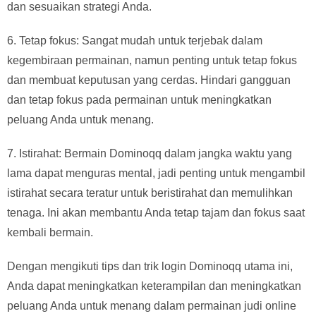
dan sesuaikan strategi Anda.
6. Tetap fokus: Sangat mudah untuk terjebak dalam
kegembiraan permainan, namun penting untuk tetap fokus
dan membuat keputusan yang cerdas. Hindari gangguan
dan tetap fokus pada permainan untuk meningkatkan
peluang Anda untuk menang.
7. Istirahat: Bermain Dominoqq dalam jangka waktu yang
lama dapat menguras mental, jadi penting untuk mengambil
istirahat secara teratur untuk beristirahat dan memulihkan
tenaga. Ini akan membantu Anda tetap tajam dan fokus saat
kembali bermain.
Dengan mengikuti tips dan trik login Dominoqq utama ini,
Anda dapat meningkatkan keterampilan dan meningkatkan
peluang Anda untuk menang dalam permainan judi online