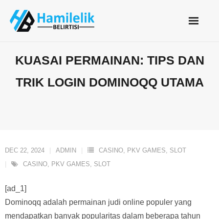
Skip
to
content
KUASAI PERMAINAN: TIPS DAN
TRIK LOGIN DOMINOQQ UTAMA
DEC 22, 2024
ADMIN
CASINO
,
PKV GAMES
,
SLOT
CASINO
,
PKV GAMES
,
SLOT
[ad_1]
Dominoqq adalah permainan judi online populer yang
mendapatkan banyak popularitas dalam beberapa tahun