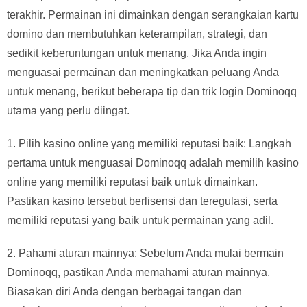
terakhir. Permainan ini dimainkan dengan serangkaian kartu
domino dan membutuhkan keterampilan, strategi, dan
sedikit keberuntungan untuk menang. Jika Anda ingin
menguasai permainan dan meningkatkan peluang Anda
untuk menang, berikut beberapa tip dan trik login Dominoqq
utama yang perlu diingat.
1. Pilih kasino online yang memiliki reputasi baik: Langkah
pertama untuk menguasai Dominoqq adalah memilih kasino
online yang memiliki reputasi baik untuk dimainkan.
Pastikan kasino tersebut berlisensi dan teregulasi, serta
memiliki reputasi yang baik untuk permainan yang adil.
2. Pahami aturan mainnya: Sebelum Anda mulai bermain
Dominoqq, pastikan Anda memahami aturan mainnya.
Biasakan diri Anda dengan berbagai tangan dan