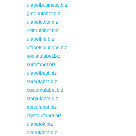
ufabetbusiness.biz
greenufabet.biz
ufabetcolor.biz
extraufabet.biz
ufabetlife.biz
ufabetsolutions.biz
socialufabet.biz
surfufabet.biz
ufabetbest.biz
sureufabet.biz
customufabet.biz
storyufabet.biz
epicufabet.biz
crystalufabet.biz
ufabetok.biz
everufabet.biz