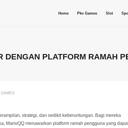
Home
Pkv Games
Slot
Spo
ER DENGAN PLATFORM RAMAH 
 GAMES
ampilan, strategi, dan sedikit keberuntungan. Bagi mereka
eka, MarioQQ menawarkan platform ramah pengguna yang dapa