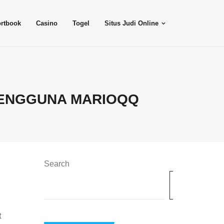
rtbook
Casino
Togel
Situs Judi Online
PENGGUNA MARIOQQ
Search
SEARCH
t