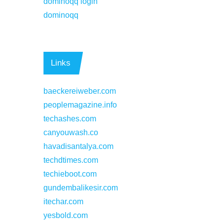
dominoqq login
dominoqq
Links
baeckereiweber.com
peoplemagazine.info
techashes.com
canyouwash.co
havadisantalya.com
techdtimes.com
techieboot.com
gundembalikesir.com
itechar.com
yesbold.com