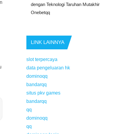
an
dengan Teknologi Taruhan Mutakhir
Onebetqq
LINK LAINNYA
slot terpercaya
u
data pengeluaran hk
dominoqq
bandarqq
situs pkv games
bandarqq
qq
dominoqq
qq