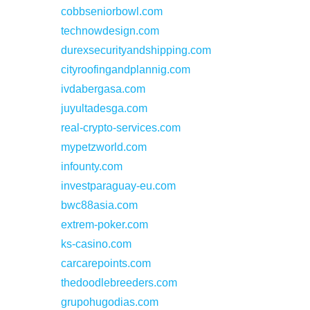
cobbseniorbowl.com
technowdesign.com
durexsecurityandshipping.com
cityroofingandplannig.com
ivdabergasa.com
juyultadesga.com
real-crypto-services.com
mypetzworld.com
infounty.com
investparaguay-eu.com
bwc88asia.com
extrem-poker.com
ks-casino.com
carcarepoints.com
thedoodlebreeders.com
grupohugodias.com