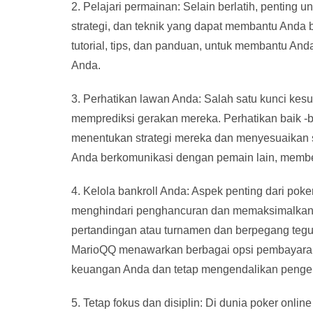
2. Pelajari permainan: Selain berlatih, penting
strategi, dan teknik yang dapat membantu Anda
tutorial, tips, dan panduan, untuk membantu An
Anda.
3. Perhatikan lawan Anda: Salah satu kunci k
memprediksi gerakan mereka. Perhatikan baik -b
menentukan strategi mereka dan menyesuaikan 
Anda berkomunikasi dengan pemain lain, member
4. Kelola bankroll Anda: Aspek penting dari poke
menghindari penghancuran dan memaksimalkan 
pertandingan atau turnamen dan berpegang teguh
MarioQQ menawarkan berbagai opsi pembayaran
keuangan Anda dan tetap mengendalikan penge
5. Tetap fokus dan disiplin: Di dunia poker onli