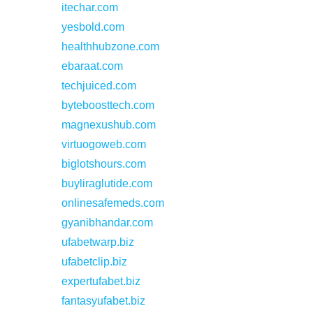
itechar.com
yesbold.com
healthhubzone.com
ebaraat.com
techjuiced.com
byteboosttech.com
magnexushub.com
virtuogoweb.com
biglotshours.com
buyliraglutide.com
onlinesafemeds.com
gyanibhandar.com
ufabetwarp.biz
ufabetclip.biz
expertufabet.biz
fantasyufabet.biz