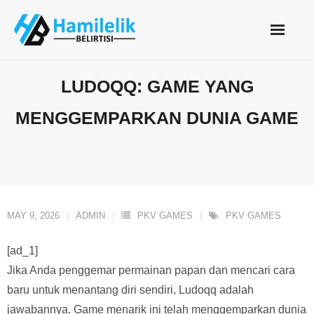
Skip
to
content
LUDOQQ: GAME YANG
MENGGEMPARKAN DUNIA GAME
MAY 9, 2026
ADMIN
PKV GAMES
PKV GAMES
[ad_1]
Jika Anda penggemar permainan papan dan mencari cara
baru untuk menantang diri sendiri, Ludoqq adalah
jawabannya. Game menarik ini telah menggemparkan dunia