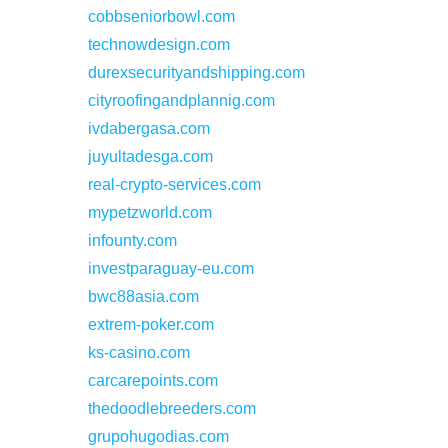
cobbseniorbowl.com
technowdesign.com
durexsecurityandshipping.com
cityroofingandplannig.com
ivdabergasa.com
juyultadesga.com
real-crypto-services.com
mypetzworld.com
infounty.com
investparaguay-eu.com
bwc88asia.com
extrem-poker.com
ks-casino.com
carcarepoints.com
thedoodlebreeders.com
grupohugodias.com