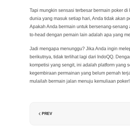
Tapi mungkin sensasi terbesar bermain poker di
dunia yang masuk setiap hari, Anda tidak akan 
Apakah Anda bermain untuk bersenang-senang at
to-head dengan pemain lain adalah apa yang m
Jadi mengapa menunggu? Jika Anda ingin mele
berikutnya, tidak terlihat lagi dari IndoQQ. De
kompetisi yang sengit, ini adalah platform ya
kegembiraan permainan yang belum pernah terj
mulailah bermain jalan menuju kemuliaan poker!
PREV