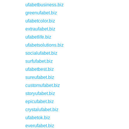
ufabetbusiness.biz
greenufabet.biz
ufabetcolor.biz
extraufabet.biz
ufabetlife.biz
ufabetsolutions.biz
socialufabet.biz
surfufabet.biz
ufabetbest.biz
sureufabet.biz
customufabet.biz
storyufabet.biz
epicufabet.biz
crystalufabet.biz
ufabetok.biz
everufabet.biz