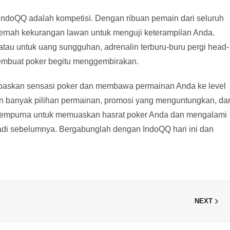
 IndoQQ adalah kompetisi. Dengan ribuan pemain dari seluruh
pernah kekurangan lawan untuk menguji keterampilan Anda.
au untuk uang sungguhan, adrenalin terburu-buru pergi head-
embuat poker begitu menggembirakan.
paskan sensasi poker dan membawa permainan Anda ke level
ngan banyak pilihan permainan, promosi yang menguntungkan, da
ng sempurna untuk memuaskan hasrat poker Anda dan mengalami
adi sebelumnya. Bergabunglah dengan IndoQQ hari ini dan
NEXT