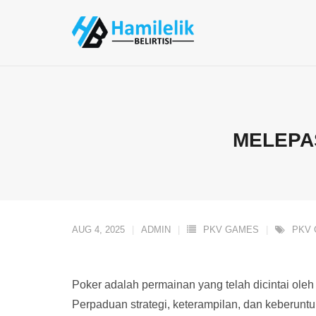
Skip
to
content
MELEPA
AUG 4, 2025
ADMIN
PKV GAMES
PKV
Poker adalah permainan yang telah dicintai oleh
Perpaduan strategi, keterampilan, dan keberu