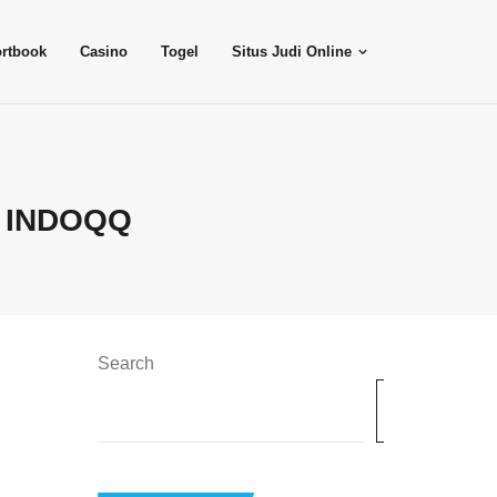
rtbook
Casino
Togel
Situs Judi Online
 INDOQQ
Search
SEARCH