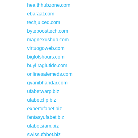
healthhubzone.com
ebaraat.com
techjuiced.com
byteboosttech.com
magnexushub.com
virtuogoweb.com
biglotshours.com
buyliraglutide.com
onlinesafemeds.com
gyanibhandar.com
ufabetwarp.biz
ufabetclip.biz
expertufabet.biz
fantasyufabet.biz
ufabetsiam.biz
swissufabet.biz