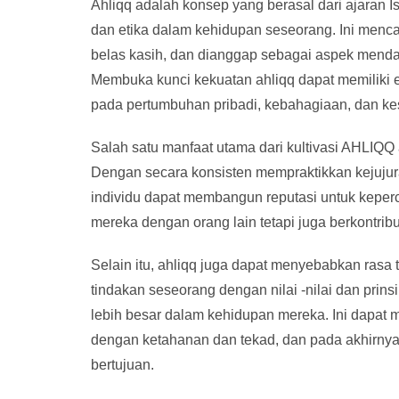
Ahliqq adalah konsep yang berasal dari ajaran I
dan etika dalam kehidupan seseorang. Ini mencakup
belas kasih, dan dianggap sebagai aspek mend
Membuka kunci kekuatan ahliqq dapat memiliki 
pada pertumbuhan pribadi, kebahagiaan, dan ke
Salah satu manfaat utama dari kultivasi AHLIQQ
Dengan secara konsisten mempraktikkan kejujur
individu dapat membangun reputasi untuk keper
mereka dengan orang lain tetapi juga berkontribu
Selain itu, ahliqq juga dapat menyebabkan ras
tindakan seseorang dengan nilai -nilai dan prin
lebih besar dalam kehidupan mereka. Ini dapa
dengan ketahanan dan tekad, dan pada akhirn
bertujuan.