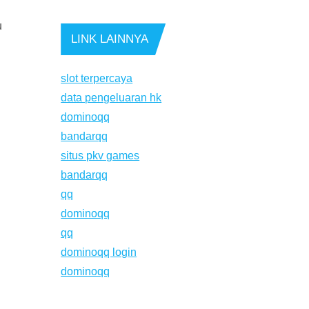
u
LINK LAINNYA
slot terpercaya
data pengeluaran hk
dominoqq
bandarqq
situs pkv games
bandarqq
qq
dominoqq
qq
dominoqq login
dominoqq