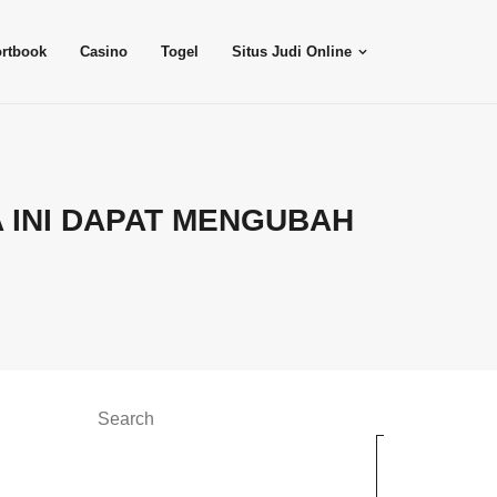
rtbook
Casino
Togel
Situs Judi Online
 INI DAPAT MENGUBAH
Search
SEARCH