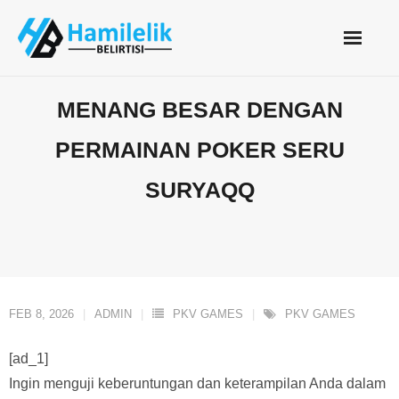
Skip
to
content
MENANG BESAR DENGAN
PERMAINAN POKER SERU
SURYAQQ
FEB 8, 2026
ADMIN
PKV GAMES
PKV GAMES
[ad_1]
Ingin menguji keberuntungan dan keterampilan Anda dalam