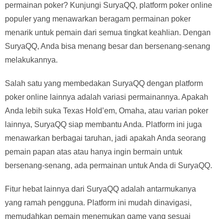
permainan poker? Kunjungi SuryaQQ, platform poker online
populer yang menawarkan beragam permainan poker
menarik untuk pemain dari semua tingkat keahlian. Dengan
SuryaQQ, Anda bisa menang besar dan bersenang-senang
melakukannya.
Salah satu yang membedakan SuryaQQ dengan platform
poker online lainnya adalah variasi permainannya. Apakah
Anda lebih suka Texas Hold’em, Omaha, atau varian poker
lainnya, SuryaQQ siap membantu Anda. Platform ini juga
menawarkan berbagai taruhan, jadi apakah Anda seorang
pemain papan atas atau hanya ingin bermain untuk
bersenang-senang, ada permainan untuk Anda di SuryaQQ.
Fitur hebat lainnya dari SuryaQQ adalah antarmukanya
yang ramah pengguna. Platform ini mudah dinavigasi,
memudahkan pemain menemukan game yang sesuai