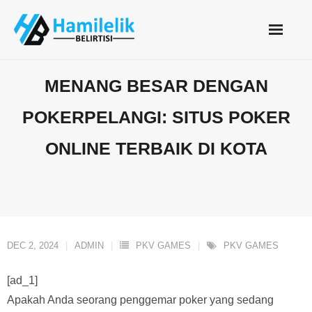
Skip
to
content
MENANG BESAR DENGAN
POKERPELANGI: SITUS POKER
ONLINE TERBAIK DI KOTA
DEC 2, 2024
ADMIN
PKV GAMES
PKV GAMES
[ad_1]
Apakah Anda seorang penggemar poker yang sedang