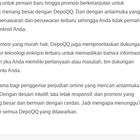
untuk pemain baru hingga promosi berkelanjutan untuk
tuk menang besar dengan DepoQQ. Dan dengan antarmuka yang
enawaran dan penawaran terbaru sehingga Anda tidak pernah
kroll Anda.
mosi yang murah hati, DepoQQ juga memprioritaskan dukung
 teknologi enkripsi terbaru untuk memastikan bahwa informasi
jika Anda memiliki pertanyaan atau masalah, tim dukungan
ntu Anda.
ama bagi penggemar perjudian online yang mencari antarmuka
gan desain intuitif, tata letak responsif, dan promosi yang
 besar dan bermain dengan cerdas. Jadi mengapa menunggu
ati semua DepoQQ yang ditawarkan.