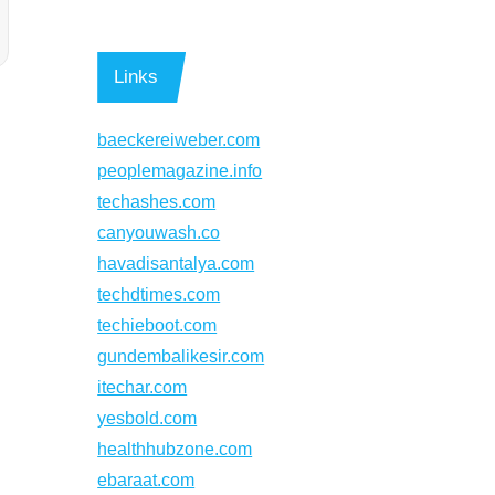
Links
baeckereiweber.com
peoplemagazine.info
techashes.com
canyouwash.co
havadisantalya.com
techdtimes.com
techieboot.com
gundembalikesir.com
itechar.com
yesbold.com
healthhubzone.com
ebaraat.com