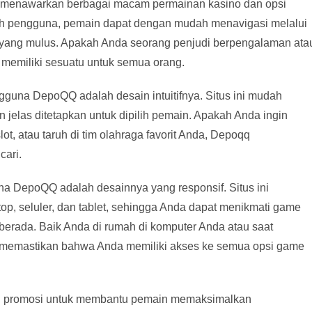
g menawarkan berbagai macam permainan kasino dan opsi
ah pengguna, pemain dapat dengan mudah menavigasi melalui
yang mulus. Apakah Anda seorang penjudi berpengalaman ata
 memiliki sesuatu untuk semua orang.
ngguna DepoQQ adalah desain intuitifnya. Situs ini mudah
 jelas ditetapkan untuk dipilih pemain. Apakah Anda ingin
t, atau taruh di tim olahraga favorit Anda, Depoqq
ari.
na DepoQQ adalah desainnya yang responsif. Situs ini
op, seluler, dan tablet, sehingga Anda dapat menikmati game
 berada. Baik Anda di rumah di komputer Anda atau saat
 memastikan bahwa Anda memiliki akses ke semua opsi game
 promosi untuk membantu pemain memaksimalkan