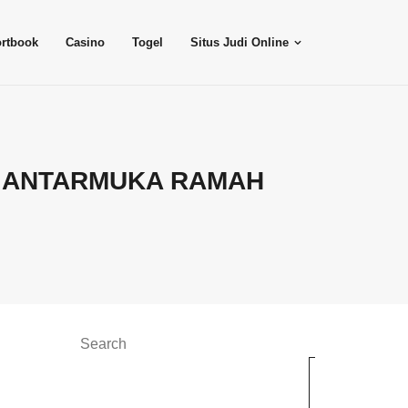
rtbook
Casino
Togel
Situs Judi Online
 ANTARMUKA RAMAH
Search
SEARCH