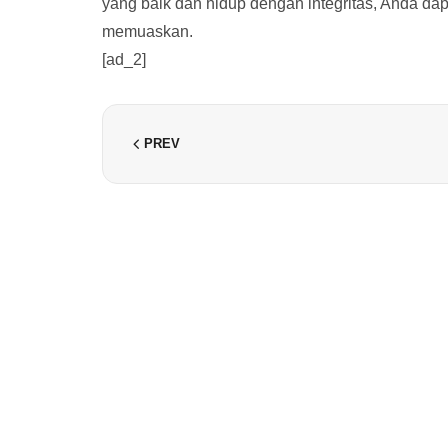
yang baik dan hidup dengan integritas, Anda d
memuaskan.
[ad_2]
PREV