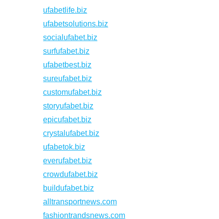
ufabetlife.biz
ufabetsolutions.biz
socialufabet.biz
surfufabet.biz
ufabetbest.biz
sureufabet.biz
customufabet.biz
storyufabet.biz
epicufabet.biz
crystalufabet.biz
ufabetok.biz
everufabet.biz
crowdufabet.biz
buildufabet.biz
alltransportnews.com
fashiontrandsnews.com