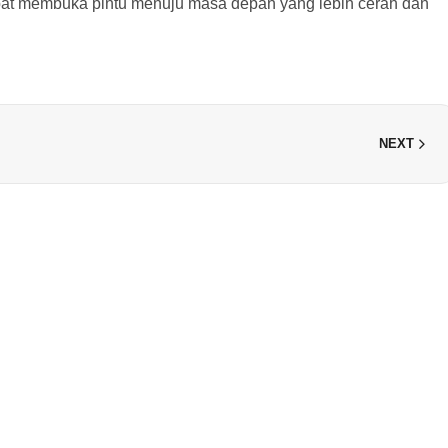
apat membuka pintu menuju masa depan yang lebih cerah dan
NEXT