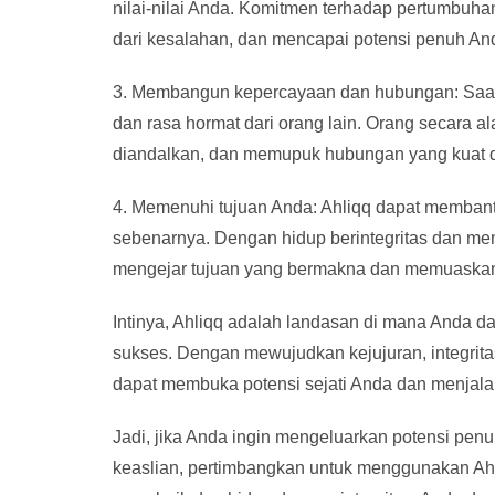
nilai-nilai Anda. Komitmen terhadap pertumbuha
dari kesalahan, dan mencapai potensi penuh An
3. Membangun kepercayaan dan hubungan: Saat
dan rasa hormat dari orang lain. Orang secara ala
diandalkan, dan memupuk hubungan yang kuat 
4. Memenuhi tujuan Anda: Ahliqq dapat memban
sebenarnya. Dengan hidup berintegritas dan men
mengejar tujuan yang bermakna dan memuaskan
Intinya, Ahliqq adalah landasan di mana Anda
sukses. Dengan mewujudkan kejujuran, integrit
dapat membuka potensi sejati Anda dan menjalani ke
Jadi, jika Anda ingin mengeluarkan potensi pen
keaslian, pertimbangkan untuk menggunakan Ah