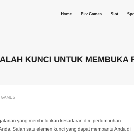
Home
Pkv Games
Slot
Spo
ALAH KUNCI UNTUK MEMBUKA P
 GAMES
rjalanan yang membutuhkan kesadaran diri, pertumbuhan
Anda. Salah satu elemen kunci yang dapat membantu Anda di