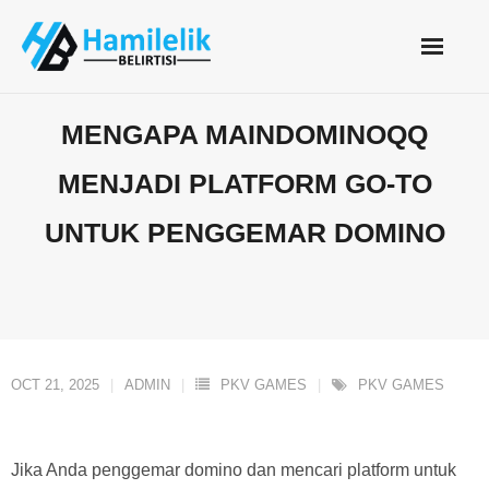
Skip
to
content
MENGAPA MAINDOMINOQQ
MENJADI PLATFORM GO-TO
UNTUK PENGGEMAR DOMINO
OCT 21, 2025
ADMIN
PKV GAMES
PKV GAMES
Jika Anda penggemar domino dan mencari platform untuk