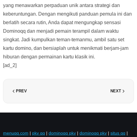
yang menawarkan perpaduan unik antara strategi dan
keberuntungan. Dengan mengikuti panduan pemula ini dan
berlatih secara rutin, Anda dapat mengungkap sensasi
Dominoqq dan menjadi pemain terampil dalam waktu
singkat. Jadi kumpulkan teman-temanmu, ambil satu set
kartu domino, dan bersiaplah untuk menikmati berjam-jam
hiburan dengan permainan kartu klasik ini.
[ad_2]
PREV
NEXT
menuqq.com
|
pkv qq
|
dominoqq pkv
|
dominoqq pkv
|
situs qq
|