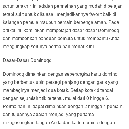
tahun terakhir. Ini adalah permainan yang mudah dipelajari
tetapi sulit untuk dikuasai, menjadikannya favorit baik di
kalangan pemula maupun pemain berpengalaman. Pada
artikel ini, kami akan mempelajari dasar-dasar Dominoqq
dan memberikan panduan pemula untuk membantu Anda
mengungkap serunya permainan menarik ini.
Dasar-Dasar Dominoqq
Dominoqq dimainkan dengan seperangkat kartu domino
yang berbentuk ubin persegi panjang dengan garis yang
membaginya menjadi dua kotak. Setiap kotak ditandai
dengan sejumlah titik tertentu, mulai dari 0 hingga 6.
Permainan ini dapat dimainkan dengan 2 hingga 4 pemain,
dan tujuannya adalah menjadi yang pertama
mengosongkan tangan Anda dari kartu domino dengan