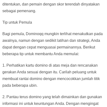
ditentukan, dan pemain dengan skor terendah dinyatakan
sebagai pemenang.
Tip untuk Pemula
Bagi pemula, Dominoqq mungkin terlihat menakutkan pada
awalnya, namun dengan sedikit latihan dan strategi, Anda
dapat dengan cepat menguasai permainannya. Berikut
beberapa tip untuk membantu Anda memulai:
1. Perhatikan kartu domino di atas meja dan rencanakan
gerakan Anda sesuai dengan itu. Carilah peluang untuk
membuat rantai domino dengan mencocokkan jumlah titik
pada beberapa ubin.
2. Pantau terus domino yang telah dimainkan dan gunakan
informasi ini untuk keuntungan Anda. Dengan mengingat