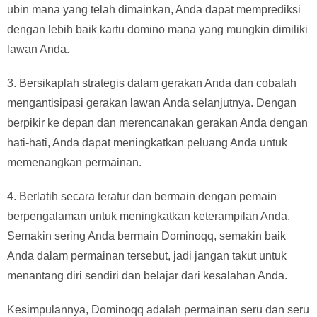
ubin mana yang telah dimainkan, Anda dapat memprediksi
dengan lebih baik kartu domino mana yang mungkin dimiliki
lawan Anda.
3. Bersikaplah strategis dalam gerakan Anda dan cobalah
mengantisipasi gerakan lawan Anda selanjutnya. Dengan
berpikir ke depan dan merencanakan gerakan Anda dengan
hati-hati, Anda dapat meningkatkan peluang Anda untuk
memenangkan permainan.
4. Berlatih secara teratur dan bermain dengan pemain
berpengalaman untuk meningkatkan keterampilan Anda.
Semakin sering Anda bermain Dominoqq, semakin baik
Anda dalam permainan tersebut, jadi jangan takut untuk
menantang diri sendiri dan belajar dari kesalahan Anda.
Kesimpulannya, Dominoqq adalah permainan seru dan seru