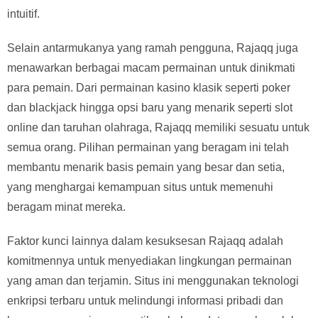
intuitif.
Selain antarmukanya yang ramah pengguna, Rajaqq juga
menawarkan berbagai macam permainan untuk dinikmati
para pemain. Dari permainan kasino klasik seperti poker
dan blackjack hingga opsi baru yang menarik seperti slot
online dan taruhan olahraga, Rajaqq memiliki sesuatu untuk
semua orang. Pilihan permainan yang beragam ini telah
membantu menarik basis pemain yang besar dan setia,
yang menghargai kemampuan situs untuk memenuhi
beragam minat mereka.
Faktor kunci lainnya dalam kesuksesan Rajaqq adalah
komitmennya untuk menyediakan lingkungan permainan
yang aman dan terjamin. Situs ini menggunakan teknologi
enkripsi terbaru untuk melindungi informasi pribadi dan