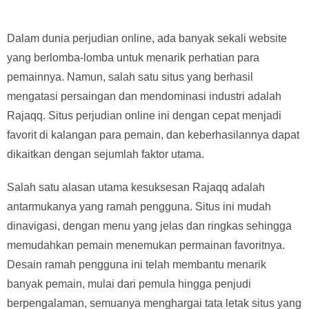
Dalam dunia perjudian online, ada banyak sekali website
yang berlomba-lomba untuk menarik perhatian para
pemainnya. Namun, salah satu situs yang berhasil
mengatasi persaingan dan mendominasi industri adalah
Rajaqq. Situs perjudian online ini dengan cepat menjadi
favorit di kalangan para pemain, dan keberhasilannya dapat
dikaitkan dengan sejumlah faktor utama.
Salah satu alasan utama kesuksesan Rajaqq adalah
antarmukanya yang ramah pengguna. Situs ini mudah
dinavigasi, dengan menu yang jelas dan ringkas sehingga
memudahkan pemain menemukan permainan favoritnya.
Desain ramah pengguna ini telah membantu menarik
banyak pemain, mulai dari pemula hingga penjudi
berpengalaman, semuanya menghargai tata letak situs yang