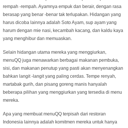
rempah -rempah. Ayamnya empuk dan berair, dengan rasa
berasap yang benar -benar tak terlupakan. Hidangan yang
harus dicoba lainnya adalah Soto Ayam, sup ayam yang
harum dengan mie nasi, kecambah kacang, dan kaldu kaya
yang menghibur dan memuaskan.
Selain hidangan utama mereka yang menggiurkan,
menuQQ juga menawarkan berbagai makanan pembuka,
sisi, dan makanan penutup yang pasti akan menyenangkan
bahkan langit -langit yang paling cerdas. Tempe renyah,
martabak gurih, dan pisang goreng manis hanyalah
beberapa pilihan yang menggiurkan yang tersedia di menu
mereka.
Apa yang membuat menuQQ terpisah dari restoran
Indonesia lainnya adalah komitmen mereka untuk hanya