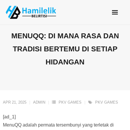
Skip
to
content
MENUQQ: DI MANA RASA DAN
TRADISI BERTEMU DI SETIAP
HIDANGAN
APR 21, 2025
ADMIN
PKV GAMES
PKV GAMES
[ad_1]
MenuQQ adalah permata tersembunyi yang terletak di