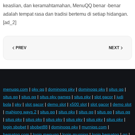
keaslian, dan keramahtamahan, MenuQQ benar -benar
adalah tempat rasa dan tradisi bertemu di setiap hidangan.
[ad_2]
PREV
NEXT
menuqq.com
|
pkv qq
|
dominoqq pkv
|
dominoqq pkv
|
situs qq
|
situs qq
|
situs qq
|
situs pkv games
|
situs pkv
|
slot gacor
|
judi
bola
|
pkv
|
slot gacor
|
demo slot
|
x500 slot
|
slot gacor
|
demo slot
|
mahjong ways 2
|
situs qq
|
situs pkv
|
situs qq
|
situs qq
|
situs qq
|
situs pkv
|
situs pkv
|
situs pkv
|
situs pkv
|
situs pkv
|
situs pkv
|
login sbobet
|
sbobet88
|
dominoqq pkv
|
murniqq.com
|
hematqq.com
|
login menuqq
|
login murniqq
|
login hematqq
|
qq
|