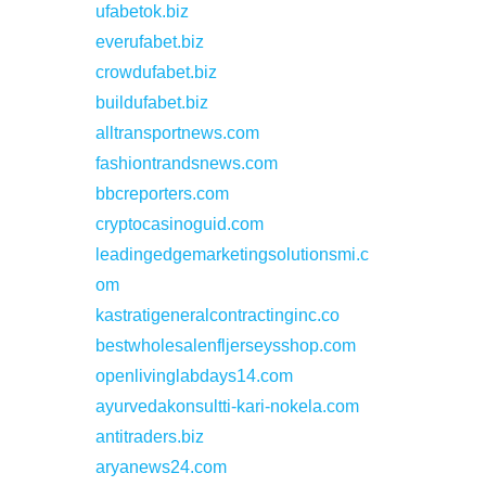
ufabetok.biz
everufabet.biz
crowdufabet.biz
buildufabet.biz
alltransportnews.com
fashiontrandsnews.com
bbcreporters.com
cryptocasinoguid.com
leadingedgemarketingsolutionsmi.c
om
kastratigeneralcontractinginc.co
bestwholesalenfljerseysshop.com
openlivinglabdays14.com
ayurvedakonsultti-kari-nokela.com
antitraders.biz
aryanews24.com