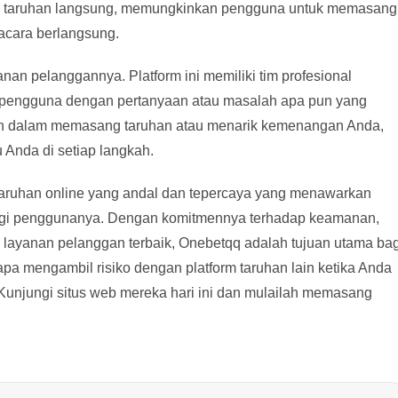
si taruhan langsung, memungkinkan pengguna untuk memasang
 acara berlangsung.
nan pelanggannya. Platform ini memiliki tim profesional
u pengguna dengan pertanyaan atau masalah apa pun yang
an dalam memasang taruhan atau menarik kemenangan Anda,
Anda di setiap langkah.
taruhan online yang andal dan tepercaya yang menawarkan
agi penggunanya. Dengan komitmennya terhadap keamanan,
n layanan pelanggan terbaik, Onebetqq adalah tujuan utama bag
apa mengambil risiko dengan platform taruhan lain ketika Anda
 Kunjungi situs web mereka hari ini dan mulailah memasang