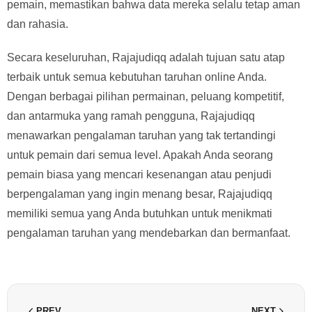
pemain, memastikan bahwa data mereka selalu tetap aman
dan rahasia.
Secara keseluruhan, Rajajudiqq adalah tujuan satu atap
terbaik untuk semua kebutuhan taruhan online Anda.
Dengan berbagai pilihan permainan, peluang kompetitif,
dan antarmuka yang ramah pengguna, Rajajudiqq
menawarkan pengalaman taruhan yang tak tertandingi
untuk pemain dari semua level. Apakah Anda seorang
pemain biasa yang mencari kesenangan atau penjudi
berpengalaman yang ingin menang besar, Rajajudiqq
memiliki semua yang Anda butuhkan untuk menikmati
pengalaman taruhan yang mendebarkan dan bermanfaat.
PREV
NEXT