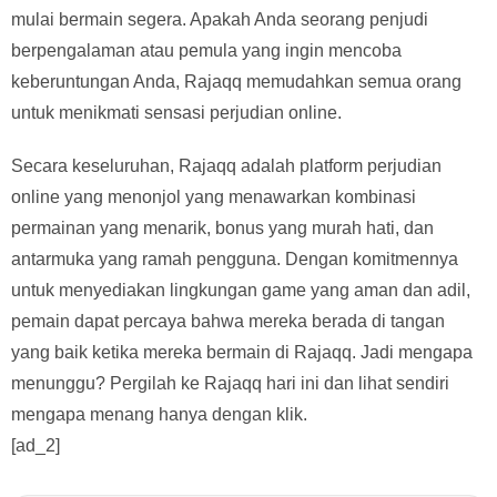
mulai bermain segera. Apakah Anda seorang penjudi
berpengalaman atau pemula yang ingin mencoba
keberuntungan Anda, Rajaqq memudahkan semua orang
untuk menikmati sensasi perjudian online.
Secara keseluruhan, Rajaqq adalah platform perjudian
online yang menonjol yang menawarkan kombinasi
permainan yang menarik, bonus yang murah hati, dan
antarmuka yang ramah pengguna. Dengan komitmennya
untuk menyediakan lingkungan game yang aman dan adil,
pemain dapat percaya bahwa mereka berada di tangan
yang baik ketika mereka bermain di Rajaqq. Jadi mengapa
menunggu? Pergilah ke Rajaqq hari ini dan lihat sendiri
mengapa menang hanya dengan klik.
[ad_2]