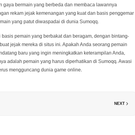
an gaya bermain yang berbeda dan membaca lawannya
engan rekam jejak kemenangan yang kuat dan basis penggemar
emain yang patut diwaspadai di dunia Sumoqq.
 basis pemain yang berbakat dan beragam, dengan bintang-
buat jejak mereka di situs ini. Apakah Anda seorang pemain
datang baru yang ingin meningkatkan keterampilan Anda,
inya adalah pemain yang harus diperhatikan di Sumoqq. Awasi
erus mengguncang dunia game online.
NEXT