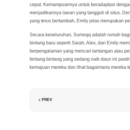
cepat. Kemampuannya untuk beradaptasi deng
menjadikannya lawan yang tangguh di situs. D
yang terus bertambah, Emily jelas merupakan p
Secara keseluruhan, Sumoqq adalah rumah bagi
bintang baru seperti Sarah, Alex, dan Emily mem
berpengalaman yang mencari tantangan atau pen
bintang-bintang yang sedang naik daun ini past
kemajuan mereka dan lihat bagaimana mereka t
PREV