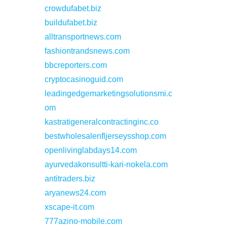
crowdufabet.biz
buildufabet.biz
alltransportnews.com
fashiontrandsnews.com
bbcreporters.com
cryptocasinoguid.com
leadingedgemarketingsolutionsmi.c
om
kastratigeneralcontractinginc.co
bestwholesalenfljerseysshop.com
openlivinglabdays14.com
ayurvedakonsultti-kari-nokela.com
antitraders.biz
aryanews24.com
xscape-it.com
777azino-mobile.com