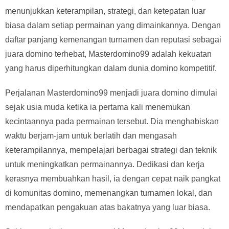
menunjukkan keterampilan, strategi, dan ketepatan luar
biasa dalam setiap permainan yang dimainkannya. Dengan
daftar panjang kemenangan turnamen dan reputasi sebagai
juara domino terhebat, Masterdomino99 adalah kekuatan
yang harus diperhitungkan dalam dunia domino kompetitif.
Perjalanan Masterdomino99 menjadi juara domino dimulai
sejak usia muda ketika ia pertama kali menemukan
kecintaannya pada permainan tersebut. Dia menghabiskan
waktu berjam-jam untuk berlatih dan mengasah
keterampilannya, mempelajari berbagai strategi dan teknik
untuk meningkatkan permainannya. Dedikasi dan kerja
kerasnya membuahkan hasil, ia dengan cepat naik pangkat
di komunitas domino, memenangkan turnamen lokal, dan
mendapatkan pengakuan atas bakatnya yang luar biasa.