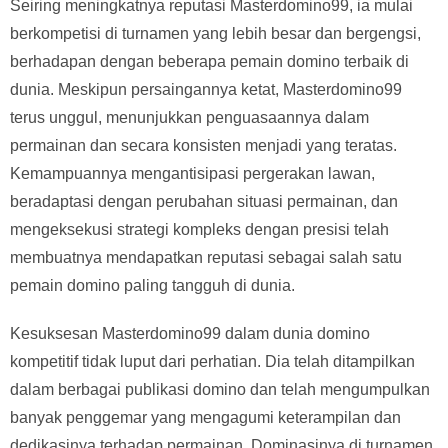
Seiring meningkatnya reputasi Masterdomino99, ia mulai
berkompetisi di turnamen yang lebih besar dan bergengsi,
berhadapan dengan beberapa pemain domino terbaik di
dunia. Meskipun persaingannya ketat, Masterdomino99
terus unggul, menunjukkan penguasaannya dalam
permainan dan secara konsisten menjadi yang teratas.
Kemampuannya mengantisipasi pergerakan lawan,
beradaptasi dengan perubahan situasi permainan, dan
mengeksekusi strategi kompleks dengan presisi telah
membuatnya mendapatkan reputasi sebagai salah satu
pemain domino paling tangguh di dunia.
Kesuksesan Masterdomino99 dalam dunia domino
kompetitif tidak luput dari perhatian. Dia telah ditampilkan
dalam berbagai publikasi domino dan telah mengumpulkan
banyak penggemar yang mengagumi keterampilan dan
dedikasinya terhadap permainan. Dominasinya di turnamen