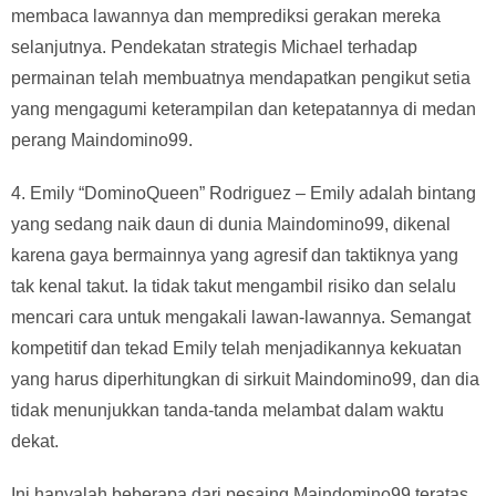
membaca lawannya dan memprediksi gerakan mereka
selanjutnya. Pendekatan strategis Michael terhadap
permainan telah membuatnya mendapatkan pengikut setia
yang mengagumi keterampilan dan ketepatannya di medan
perang Maindomino99.
4. Emily “DominoQueen” Rodriguez – Emily adalah bintang
yang sedang naik daun di dunia Maindomino99, dikenal
karena gaya bermainnya yang agresif dan taktiknya yang
tak kenal takut. Ia tidak takut mengambil risiko dan selalu
mencari cara untuk mengakali lawan-lawannya. Semangat
kompetitif dan tekad Emily telah menjadikannya kekuatan
yang harus diperhitungkan di sirkuit Maindomino99, dan dia
tidak menunjukkan tanda-tanda melambat dalam waktu
dekat.
Ini hanyalah beberapa dari pesaing Maindomino99 teratas