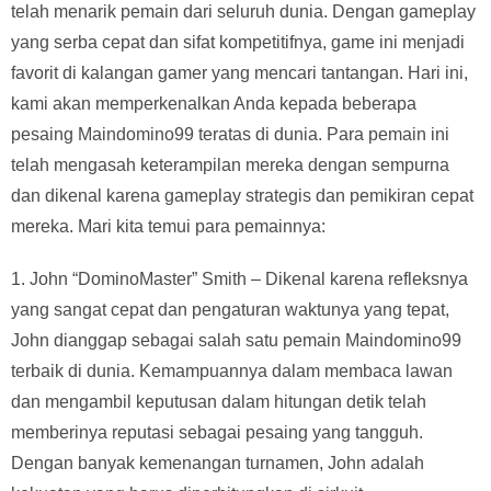
telah menarik pemain dari seluruh dunia. Dengan gameplay
yang serba cepat dan sifat kompetitifnya, game ini menjadi
favorit di kalangan gamer yang mencari tantangan. Hari ini,
kami akan memperkenalkan Anda kepada beberapa
pesaing Maindomino99 teratas di dunia. Para pemain ini
telah mengasah keterampilan mereka dengan sempurna
dan dikenal karena gameplay strategis dan pemikiran cepat
mereka. Mari kita temui para pemainnya:
1. John “DominoMaster” Smith – Dikenal karena refleksnya
yang sangat cepat dan pengaturan waktunya yang tepat,
John dianggap sebagai salah satu pemain Maindomino99
terbaik di dunia. Kemampuannya dalam membaca lawan
dan mengambil keputusan dalam hitungan detik telah
memberinya reputasi sebagai pesaing yang tangguh.
Dengan banyak kemenangan turnamen, John adalah