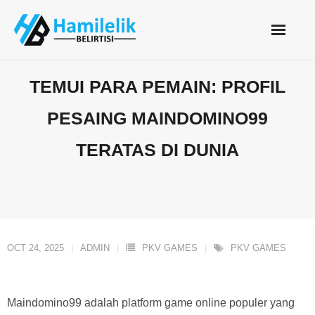
Skip
to
content
TEMUI PARA PEMAIN: PROFIL
PESAING MAINDOMINO99
TERATAS DI DUNIA
OCT 24, 2025
ADMIN
PKV GAMES
PKV GAMES
Maindomino99 adalah platform game online populer yang