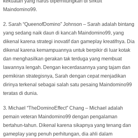
kekuatan yang harus diperhitungkan di sirkuit
Maindomino99.
2. Sarah “QueenofDomino” Johnson – Sarah adalah bintang
yang sedang naik daun di kancah Maindomino99, yang
dikenal karena strategi inovatif dan gameplay kreatifnya. Dia
dikenal karena kemampuannya untuk berpikir di luar kotak
dan menghasilkan gerakan tak terduga yang membuat
lawannya lengah. Dengan kecerdasannya yang tajam dan
pemikiran strategisnya, Sarah dengan cepat menjadikan
dirinya terkenal sebagai salah satu pesaing Maindomino99
teratas di dunia.
3. Michael “TheDominoEffect” Chang – Michael adalah
pemain veteran Maindomino99 dengan pengalaman
bertahun-tahun. Dikenal karena sikapnya yang tenang dan
gameplay yang penuh perhitungan, dia ahli dalam