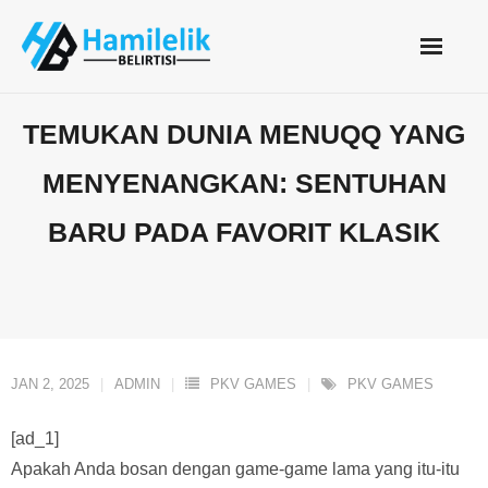
Skip
to
content
TEMUKAN DUNIA MENUQQ YANG
MENYENANGKAN: SENTUHAN
BARU PADA FAVORIT KLASIK
JAN 2, 2025
ADMIN
PKV GAMES
PKV GAMES
[ad_1]
Apakah Anda bosan dengan game-game lama yang itu-itu