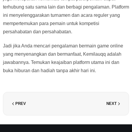
terhubung satu sama lain dan berbagi pengalaman. Platform
ini menyelenggarakan turnamen dan acara reguler yang
mempertemukan para pemain untuk kompetisi
persahabatan dan persahabatan.
Jadi jika Anda mencari pengalaman bermain game online
yang menyenangkan dan bermanfaat, Kemilauqq adalah
jawabannya. Temukan keajaiban platform utama ini dan
buka hiburan dan hadiah tanpa akhir hari ini.
PREV
NEXT