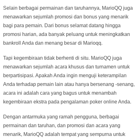
Selain berbagai permainan dan taruhannya, MarioQQ juga
menawarkan sejumlah promosi dan bonus yang menarik
bagi para pemain. Dari bonus selamat datang hingga
promosi harian, ada banyak peluang untuk meningkatkan
bankroll Anda dan menang besar di Marioqq.
Tapi kegembiraan tidak berhenti di situ. MarioQQ juga
menawarkan sejumlah acara khusus dan turnamen untuk
berpartisipasi. Apakah Anda ingin menguji keterampilan
Anda terhadap pemain lain atau hanya bersenang -senang,
acara ini adalah cara yang bagus untuk menambah
kegembiraan ekstra pada pengalaman poker online Anda.
Dengan antarmuka yang ramah pengguna, berbagai
permainan dan taruhan, dan promosi dan acara yang
menarik, MarioQQ adalah tempat yang sempurna untuk