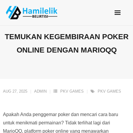
Skip
to
content
TEMUKAN KEGEMBIRAAN POKER
ONLINE DENGAN MARIOQQ
AUG 27, 2025
ADMIN
PKV GAMES
PKV GAMES
Apakah Anda penggemar poker dan mencari cara baru
untuk menikmati permainan? Tidak terlihat lagi dari
MarioQQ, platform poker online yang menawarkan