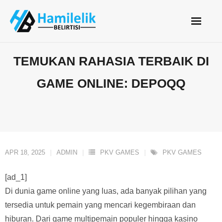
Skip
to
content
TEMUKAN RAHASIA TERBAIK DI
GAME ONLINE: DEPOQQ
APR 18, 2025
ADMIN
PKV GAMES
PKV GAMES
[ad_1]
Di dunia game online yang luas, ada banyak pilihan yang
tersedia untuk pemain yang mencari kegembiraan dan
hiburan. Dari game multipemain populer hingga kasino