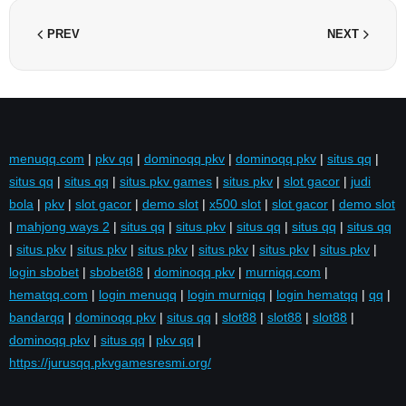
PREV
NEXT
menuqq.com
|
pkv qq
|
dominoqq pkv
|
dominoqq pkv
|
situs qq
|
situs qq
|
situs qq
|
situs pkv games
|
situs pkv
|
slot gacor
|
judi
bola
|
pkv
|
slot gacor
|
demo slot
|
x500 slot
|
slot gacor
|
demo slot
|
mahjong ways 2
|
situs qq
|
situs pkv
|
situs qq
|
situs qq
|
situs qq
|
situs pkv
|
situs pkv
|
situs pkv
|
situs pkv
|
situs pkv
|
situs pkv
|
login sbobet
|
sbobet88
|
dominoqq pkv
|
murniqq.com
|
hematqq.com
|
login menuqq
|
login murniqq
|
login hematqq
|
qq
|
bandarqq
|
dominoqq pkv
|
situs qq
|
slot88
|
slot88
|
slot88
|
dominoqq pkv
|
situs qq
|
pkv qq
|
https://jurusqq.pkvgamesresmi.org/