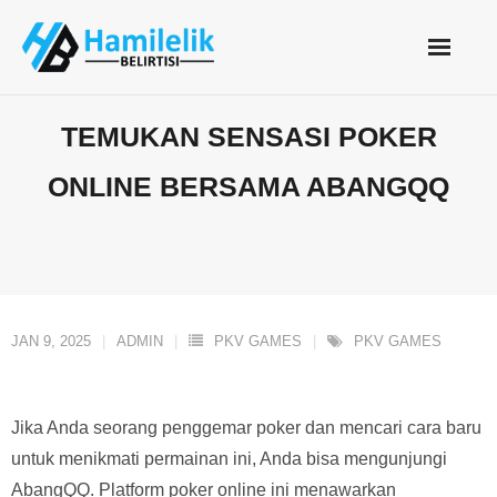
Skip
to
content
TEMUKAN SENSASI POKER
ONLINE BERSAMA ABANGQQ
JAN 9, 2025
ADMIN
PKV GAMES
PKV GAMES
Jika Anda seorang penggemar poker dan mencari cara baru
untuk menikmati permainan ini, Anda bisa mengunjungi
AbangQQ. Platform poker online ini menawarkan