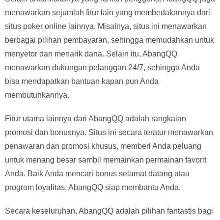
menawarkan sejumlah fitur lain yang membedakannya dari
situs poker online lainnya. Misalnya, situs ini menawarkan
berbagai pilihan pembayaran, sehingga memudahkan untuk
menyetor dan menarik dana. Selain itu, AbangQQ
menawarkan dukungan pelanggan 24/7, sehingga Anda
bisa mendapatkan bantuan kapan pun Anda
membutuhkannya.
Fitur utama lainnya dari AbangQQ adalah rangkaian
promosi dan bonusnya. Situs ini secara teratur menawarkan
penawaran dan promosi khusus, memberi Anda peluang
untuk menang besar sambil memainkan permainan favorit
Anda. Baik Anda mencari bonus selamat datang atau
program loyalitas, AbangQQ siap membantu Anda.
Secara keseluruhan, AbangQQ adalah pilihan fantastis bagi