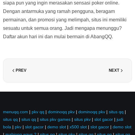
siapa pun yang ingin merasakan sensasi poker online.
Dengan antarmuka yang ramah pengguna, beragam
permainan, dan promosi yang melimpah, situs ini memiliki
sesuatu untuk semua orang. Jadi mengapa menunggu?
Daftar akun hari ini dan mulai bermain di AbangQQ.
PREV
NEXT
menuqq.com
|
pkv qq
|
dominoqq pkv
|
dominoqq pkv
|
situs qq
|
situs qq
|
situs qq
|
situs pkv games
|
situs pkv
|
slot gacor
|
judi
bola
|
pkv
|
slot gacor
|
demo slot
|
x500 slot
|
slot gacor
|
demo slot
|
mahjong ways 2
|
situs qq
|
situs pkv
|
situs qq
|
situs qq
|
situs qq