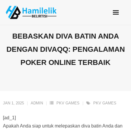
Skip
to
content
BEBASKAN DIVA BATIN ANDA
DENGAN DIVAQQ: PENGALAMAN
POKER ONLINE TERBAIK
JAN 1, 2025
ADMIN
PKV GAMES
PKV GAMES
[ad_1]
Apakah Anda siap untuk melepaskan diva batin Anda dan