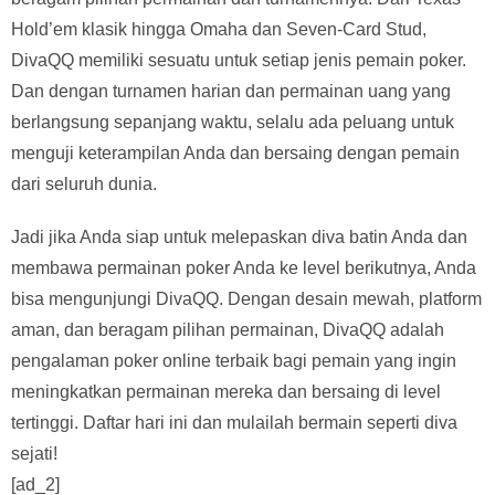
Hold’em klasik hingga Omaha dan Seven-Card Stud,
DivaQQ memiliki sesuatu untuk setiap jenis pemain poker.
Dan dengan turnamen harian dan permainan uang yang
berlangsung sepanjang waktu, selalu ada peluang untuk
menguji keterampilan Anda dan bersaing dengan pemain
dari seluruh dunia.
Jadi jika Anda siap untuk melepaskan diva batin Anda dan
membawa permainan poker Anda ke level berikutnya, Anda
bisa mengunjungi DivaQQ. Dengan desain mewah, platform
aman, dan beragam pilihan permainan, DivaQQ adalah
pengalaman poker online terbaik bagi pemain yang ingin
meningkatkan permainan mereka dan bersaing di level
tertinggi. Daftar hari ini dan mulailah bermain seperti diva
sejati!
[ad_2]