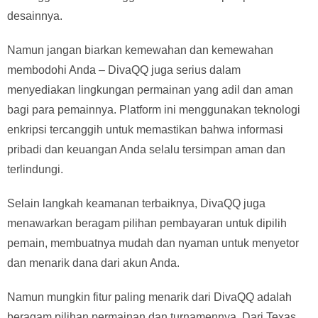
desainnya.
Namun jangan biarkan kemewahan dan kemewahan
membodohi Anda – DivaQQ juga serius dalam
menyediakan lingkungan permainan yang adil dan aman
bagi para pemainnya. Platform ini menggunakan teknologi
enkripsi tercanggih untuk memastikan bahwa informasi
pribadi dan keuangan Anda selalu tersimpan aman dan
terlindungi.
Selain langkah keamanan terbaiknya, DivaQQ juga
menawarkan beragam pilihan pembayaran untuk dipilih
pemain, membuatnya mudah dan nyaman untuk menyetor
dan menarik dana dari akun Anda.
Namun mungkin fitur paling menarik dari DivaQQ adalah
beragam pilihan permainan dan turnamennya. Dari Texas